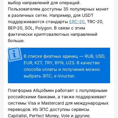
выбор направлений для операций.
Пользователям доступны 35 популярных монет
в различных сетях. Например, для USDT
поддерживаются стандарты
ERC-20
, TRC-20,
BEP-20, SOL, Polygon. В связи с этим
фактически криптовалютных направлений
больше.
В списке фиатных единиц — RUB, USD,
EUR, KZT, TRY, BYN, UZS. В качестве
способа оплаты и получения можно
выбрать ЭПС, e-Voucher.
Платформа Абцобмен работает с популярными
российскими банками, а также поддерживает
системы Visa и Mastercard для международных
переводов. Из ЭПС доступны сервисы
Capitalist, Perfect Money, Vole и другие.