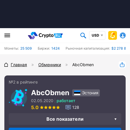
USD
Монеты:
25 509
Биржи:
1424
Рыночная капитализация:
$2 278 86
Главная
Обменники
AbcObmen
№2 в рейтинге
AbcObmen
Эстония
02.05.2020
работает
5.0
128
Все показатели