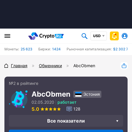
USD
Монеты:
25 623
Биржи:
1424
Рыночная капитализация:
$2 302 75
Главная
Обменники
AbcObmen
№2 в рейтинге
AbcObmen
Эстония
02.05.2020
работает
5.0
128
Все показатели