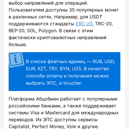
выбор направлений для операций.
Пользователям доступны 35 популярных монет
в различных сетях. Например, для USDT
поддерживаются стандарты
ERC-20
, TRC-20,
BEP-20, SOL, Polygon. В связи с этим
фактически криптовалютных направлений
больше.
В списке фиатных единиц — RUB, USD,
EUR, KZT, TRY, BYN, UZS. В качестве
способа оплаты и получения можно
выбрать ЭПС, e-Voucher.
Платформа Абцобмен работает с популярными
российскими банками, а также поддерживает
системы Visa и Mastercard для международных
переводов. Из ЭПС доступны сервисы
Capitalist, Perfect Money, Vole и другие.