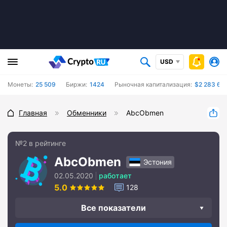
USD
Монеты:
25 509
Биржи:
1424
Рыночная капитализация:
$2 283 66
Главная
Обменники
AbcObmen
№2 в рейтинге
AbcObmen
Эстония
02.05.2020
работает
5.0
128
Все показатели