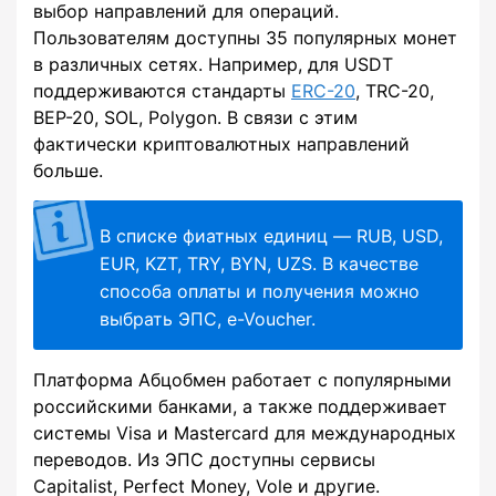
выбор направлений для операций.
Пользователям доступны 35 популярных монет
в различных сетях. Например, для USDT
поддерживаются стандарты
ERC-20
, TRC-20,
BEP-20, SOL, Polygon. В связи с этим
фактически криптовалютных направлений
больше.
В списке фиатных единиц — RUB, USD,
EUR, KZT, TRY, BYN, UZS. В качестве
способа оплаты и получения можно
выбрать ЭПС, e-Voucher.
Платформа Абцобмен работает с популярными
российскими банками, а также поддерживает
системы Visa и Mastercard для международных
переводов. Из ЭПС доступны сервисы
Capitalist, Perfect Money, Vole и другие.