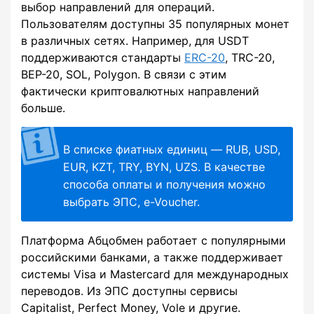
выбор направлений для операций.
Пользователям доступны 35 популярных монет
в различных сетях. Например, для USDT
поддерживаются стандарты
ERC-20
, TRC-20,
BEP-20, SOL, Polygon. В связи с этим
фактически криптовалютных направлений
больше.
В списке фиатных единиц — RUB, USD,
EUR, KZT, TRY, BYN, UZS. В качестве
способа оплаты и получения можно
выбрать ЭПС, e-Voucher.
Платформа Абцобмен работает с популярными
российскими банками, а также поддерживает
системы Visa и Mastercard для международных
переводов. Из ЭПС доступны сервисы
Capitalist, Perfect Money, Vole и другие.