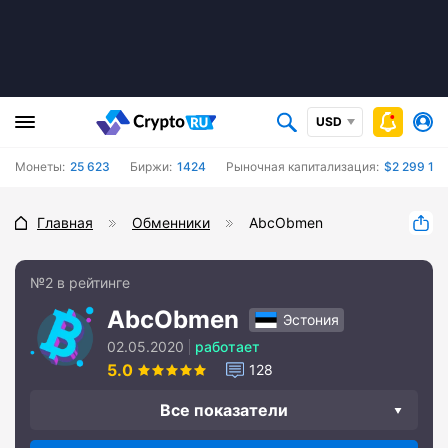
USD
Монеты:
25 623
Биржи:
1424
Рыночная капитализация:
$2 299 19
Главная
Обменники
AbcObmen
№2 в рейтинге
AbcObmen
Эстония
02.05.2020
работает
5.0
128
Все показатели