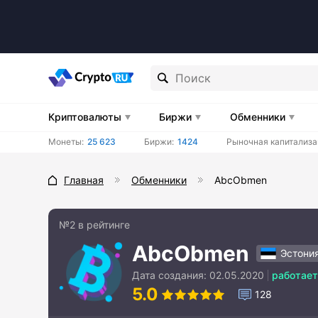
Криптовалюты
Биржи
Обменники
Монеты:
25 623
Биржи:
1424
Рыночная капитализа
Главная
Обменники
AbcObmen
№2 в рейтинге
AbcObmen
Эстони
Дата создания:
02.05.2020
работает
5.0
128