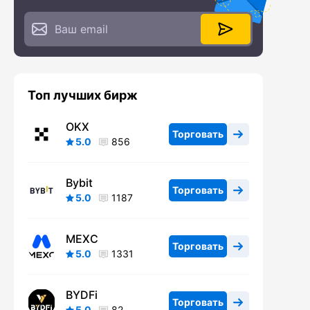
Топ лучших бирж
OKX
Торговать
5.0
856
Bybit
Торговать
5.0
1187
MEXC
Торговать
5.0
1331
BYDFi
Торговать
5.0
82