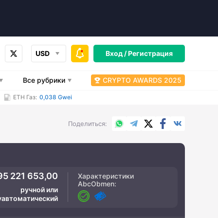
USD
Вход /
Регистрация
Все рубрики
CRYPTO AWARDS 2025
ETH Газ:
0,038 Gwei
WhatsApp
Telegram
X.com
Facebook
Вконтакт
Поделиться
95 221 653,00
Характеристики
AbcObmen
:
ручной или
уавтоматический