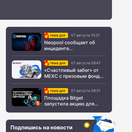
тема дня
07 августа 15:31
Neopool сообщает об
инциденте
информационной
безопасности
тема дня
07 августа 08:41
«Счастливый забег» от
MEXC с призовым фондом
$200 000
тема дня
07 августа 08:31
Площадка Bitget
запустила акцию для
новых пользователей из
СНГ
Подпишись на новости