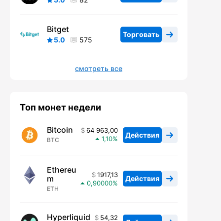
Bitget
Торговать
5.0
575
смотреть все
Топ монет недели
Bitcoin
64 963,00
Действия
1,10
BTC
Ethereu
1917,13
m
Действия
0,90000
ETH
Hyperliquid
54,32