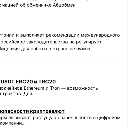
рмацией об обменнике Абцобмен.
стонии и выполняет рекомендации международного
Российское законодательство не регулирует
ицензия для работы в стране не нужна.
 USDT ERC20 и TRC20
локчейнов Ethereum и Tron — возможность
трактов. Для...
зопасности криптовалют
орм вызывают растущую озабоченность в цифровом
компании...