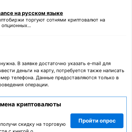
nance на русском языке
иптобиржи торгуют сотнями криптовалют на
 опционных...
нужна. В заявке достаточно указать e-mail для
вести деньги на карту, потребуется также написать
омер телефона. Данные предоставляются только в
роведения операции.
бмена криптовалюты
Пройти опрос
 получи скидку на торговую
те с книгой о