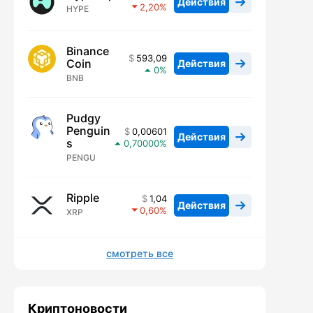
Действия
2,20
HYPE
Binance
593,09
Coin
Действия
0
BNB
Pudgy
Penguin
0,00601
Действия
s
0,70000
PENGU
Ripple
1,04
Действия
0,60
XRP
смотреть все
Криптоновости