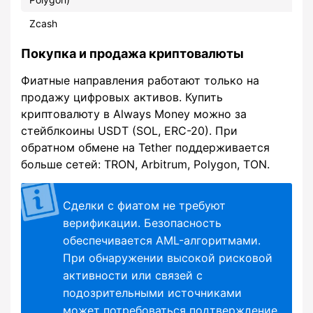
Zcash
Покупка и продажа криптовалюты
Фиатные направления работают только на
продажу цифровых активов. Купить
криптовалюту в Always Money можно за
стейблкоины USDT (SOL, ERC-20). При
обратном обмене на Tether поддерживается
больше сетей: TRON, Arbitrum, Polygon, TON.
Сделки с фиатом не требуют
верификации. Безопасность
обеспечивается AML-алгоритмами.
При обнаружении высокой рисковой
активности или связей с
подозрительными источниками
может потребоваться подтверждение