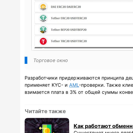
Торговое окно
Разработчики придерживаются принципа дец
применяет KYC- и
AML
-проверки. Также кли
взимается плата в 3% от общей суммы конве
Читайте также
Как работают обмен
Существуют много платф