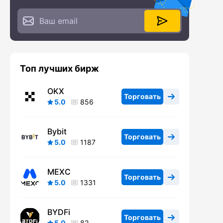
Топ лучших бирж
OKX
Торговать
5.0
856
Bybit
Торговать
5.0
1187
MEXC
Торговать
5.0
1331
BYDFi
Торговать
5.0
82