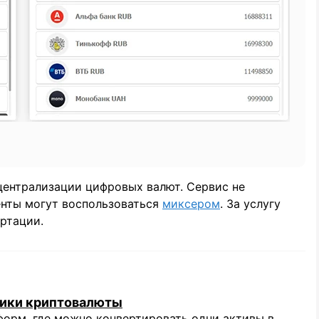
ентрализации цифровых валют. Сервис не
енты могут воспользоваться
миксером
. За услугу
ртации.
ники криптовалюты
орм, где можно конвертировать одни активы в