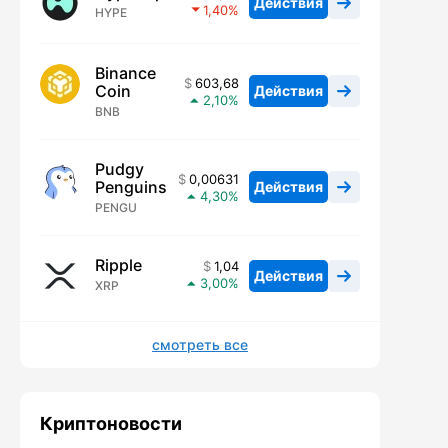
Действия
1,40
HYPE
Binance
603,68
Coin
Действия
2,10
BNB
Pudgy
0,00631
Penguins
Действия
4,30
PENGU
Ripple
1,04
Действия
3,00
XRP
смотреть все
Криптоновости