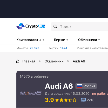
Криптовалюты
Биржи
Обменники
Монеты:
25 623
Биржи:
1424
Рыночная капитализа
Главная
Обменники
Audi A6
№570 в рейтинге
Audi A6
Россия
Дата создания:
15.03.2020
не работ
3.9
2218