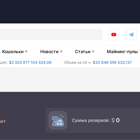
Кошельки
Новости
Статьи
Майнинг-пулы
ция:
$2 302 977 103 424,08
Объем за 24 ч:
$33 846 559 332,137
0
Сумма резервов:
ает