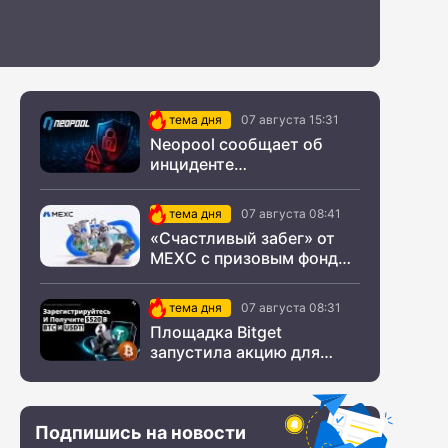
тема дня
07 августа 15:31
Neopool сообщает об
инциденте
информационной
безопасности
тема дня
07 августа 08:41
«Счастливый забег» от
MEXC с призовым фондом
$200 000
тема дня
07 августа 08:31
Площадка Bitget
запустила акцию для
новых пользователей из
СНГ
Подпишись на новости