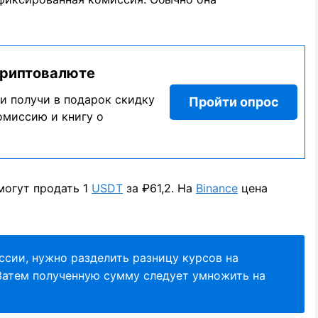
криптовалюте
и получи в подарок скидку
Пройти опрос
омиссию и книгу о
могут продать 1
USDT
за ₽61,2. На
Binance
цена
ссии, нужно разделить разницу курсов на
Затем полученную сумму следует умножить на