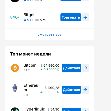
Bitget
Торговать
5.0
575
смотреть все
Топ монет недели
Bitcoin
64 990,00
Действия
0,50000
BTC
Ethereu
1919,28
m
Действия
0,80000
ETH
Hyperliquid
54,90