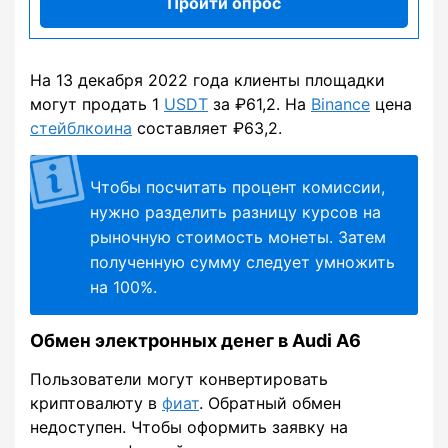
Пройти опрос
На 13 декабря 2022 года клиенты площадки
могут продать 1
USDT
за ₽61,2. На
Binance
цена
стейблкоина
составляет ₽63,2.
Чтобы посчитать процент комиссии,
нужно разделить разницу курсов на
рыночную стоимость монеты. Затем
полученную сумму следует умножить
на 100%.
Обмен электронных денег в Audi A6
Пользователи могут конвертировать
криптовалюту в
фиат
. Обратный обмен
недоступен. Чтобы оформить заявку на