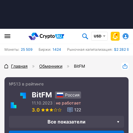
USD
Монеты:
25 509
Биржи:
1424
Рыночная капитализация:
$2 282 957
Главная
Обменники
BitFM
№513 в рейтинге
BitFM
Россия
11.10.2023
не работает
3.0
122
Все показатели