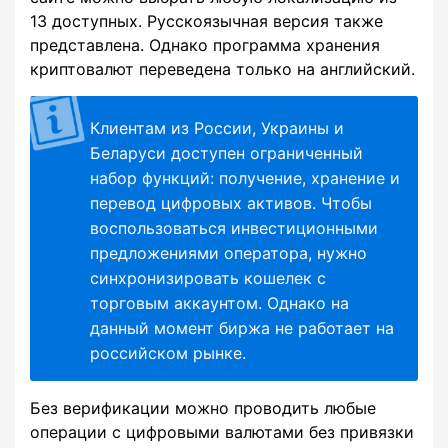
13 доступных. Русскоязычная версия также
представлена. Однако программа хранения
криптовалют переведена только на английский.
Клиентам из России, Украины и
Беларуси доступен ограниченный
набор функций: получение, хранение и
перевод цифровых активов. Чтобы
воспользоваться инвестиционными
предложениями оператора, нужно
синхронизировать кошелек с
торговым аккаунтом. Однако на
данный момент биржа не работает на
российском рынке.
Без верификации можно проводить любые
операции с цифровыми валютами без привязки