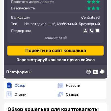
Простота использования
Безопасность
Валидация
Centralized
Тип
Некастодиальный, Мобильный, Браузерный
Поддержка
поддержка nft
Перейти на сайт кошелька
Зарегистрируй кошелек прямо сейчас
Платформы:
WEB
IOS
Andro
Обзор
Новости
Статьи
Отзывы
Обзор кошелька для криптовалюты