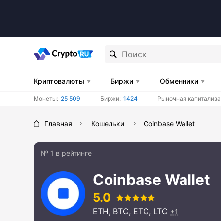
Криптовалюты
Биржи
Обменники
Монеты:
25 509
Биржи:
1424
Рыночная капитализа
Главная
Кошельки
Coinbase Wallet
№ 1 в рейтинге
Coinbase Wallet
5.0
ETH, BTC, ETC, LTC
+1