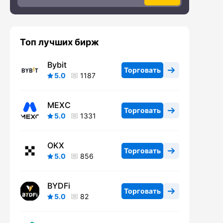
Топ лучших бирж
Bybit
Торговать
5.0
1187
MEXC
Торговать
5.0
1331
OKX
Торговать
5.0
856
BYDFi
Торговать
5.0
82