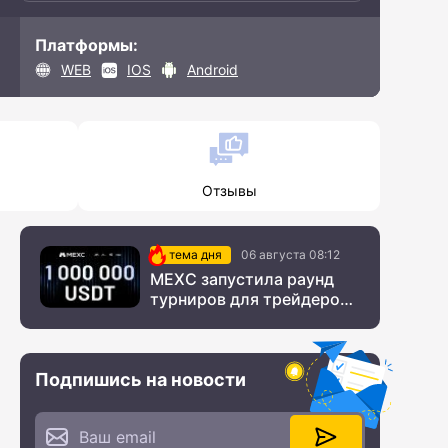
Платформы:
WEB
IOS
Android
Отзывы
тема дня
06 августа 08:12
MEXC запустила раунд
турниров для трейдеров
с крупным призовым
фондом
Подпишись на новости