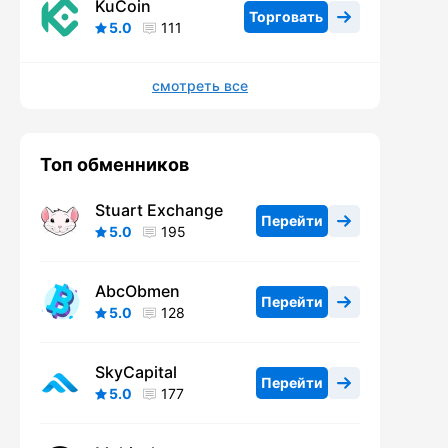
KuCoin
Торговать
5.0
111
смотреть все
Топ обменников
Stuart Exchange
Перейти
5.0
195
AbcObmen
Перейти
5.0
128
SkyCapital
Перейти
5.0
177