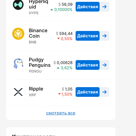
Hyperliq
56,09
uid
Действия
0,10000
HYPE
Binance
594,44
Coin
Действия
0,50
BNB
Pudgy
0,00628
Penguins
Действия
3,62
PENGU
Ripple
1,05
Действия
1,50
XRP
смотреть все