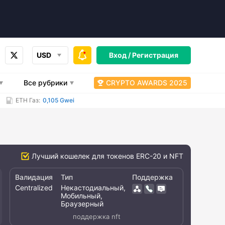
USD
Вход /
Регистрация
Все рубрики
CRYPTO AWARDS 2025
ETH Газ:
0,105 Gwei
Лучший кошелек для токенов ERC-20 и NFT
Валидация
Тип
Поддержка
Centralized
Некастодиальный,
Мобильный,
Браузерный
поддержка nft