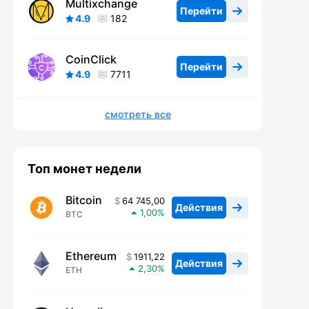
Multixchange
Перейти
4.9
182
CoinClick
Перейти
4.9
7711
смотреть все
Топ монет недели
Bitcoin
64 745,00
Действия
1,00
BTC
Ethereum
1911,22
Действия
2,30
ETH