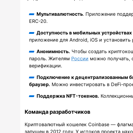
Мультивалютность
. Приложение поддер
ERC-20.
Доступность в мобильных устройствах 
приложение для Android, iOS и установить
Анонимность.
Чтобы создать криптокоше
пароль. Жителям
России
можно получать, 
верификации.
Подключение к децентрализованным б
браузер.
Можно инвестировать в DeFi-прое
Поддержка NFT-токенов.
Коллекционны
Команда разработчиков
Криптовалютный кошелек Coinbase — флагма
запущен в 2012 году. У истоков проекта нах