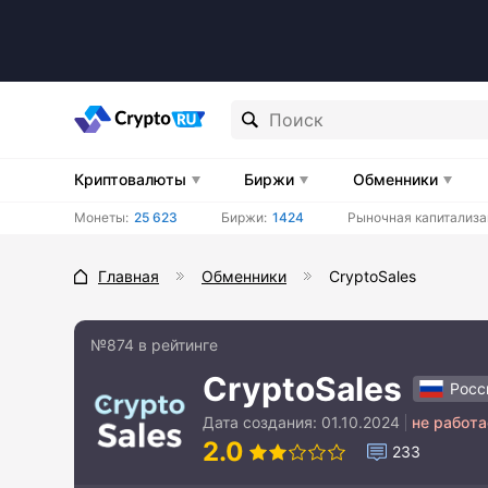
Криптовалюты
Биржи
Обменники
Монеты:
25 623
Биржи:
1424
Рыночная капитализа
Главная
Обменники
CryptoSales
№874 в рейтинге
CryptoSales
Росс
Дата создания:
01.10.2024
не работа
2.0
233