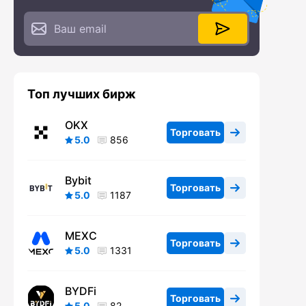
Топ лучших бирж
OKX
Торговать
5.0
856
Bybit
Торговать
5.0
1187
MEXC
Торговать
5.0
1331
BYDFi
Торговать
5.0
82