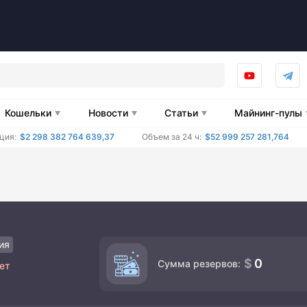
Кошельки
Новости
Статьи
Майнинг-пулы
ция:
$2 298 382 764 639,37
Объем за 24 ч:
$52 999 257 281,764
ия
0
Сумма резервов:
ет