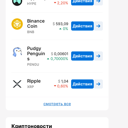
Действия
2,20
HYPE
Binance
593,09
Coin
Действия
0
BNB
Pudgy
Penguin
0,00601
Действия
s
0,70000
PENGU
Ripple
1,04
Действия
0,60
XRP
смотреть все
Криптоновости