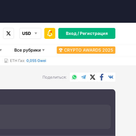
USD
Вход /
Регистрация
Все рубрики
CRYPTO AWARDS 2025
ETH Газ:
0,055 Gwei
WhatsApp
Telegram
X.com
Facebook
Вконтакт
Поделиться