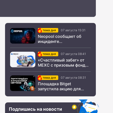
тема дня
07 августа 15:31
Neopool сообщает об
инциденте
информационной
безопасности
тема дня
07 августа 08:41
«Счастливый забег» от
MEXC с призовым фондом
$200 000
тема дня
07 августа 08:31
Площадка Bitget
запустила акцию для
новых пользователей из
СНГ
Подпишись на новости