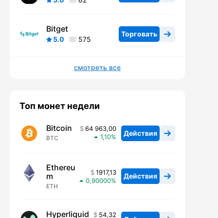
Bitget
Торговать
5.0
575
смотреть все
Топ монет недели
Bitcoin
64 963,00
Действия
1,10
BTC
Ethereu
1917,13
m
Действия
0,90000
ETH
Hyperliquid
54,32