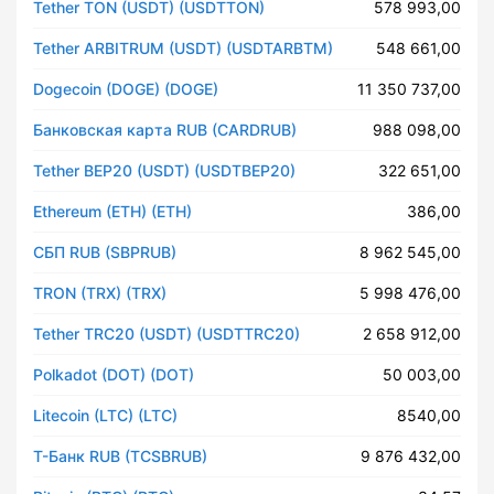
Tether TON (USDT) (USDTTON)
578 993,00
Tether ARBITRUM (USDT) (USDTARBTM)
548 661,00
Dogecoin (DOGE) (DOGE)
11 350 737,00
Банковская карта RUB (CARDRUB)
988 098,00
Tether BEP20 (USDT) (USDTBEP20)
322 651,00
Ethereum (ETH) (ETH)
386,00
СБП RUB (SBPRUB)
8 962 545,00
TRON (TRX) (TRX)
5 998 476,00
Tether TRC20 (USDT) (USDTTRC20)
2 658 912,00
Polkadot (DOT) (DOT)
50 003,00
Litecoin (LTC) (LTC)
8540,00
Т-Банк RUB (TCSBRUB)
9 876 432,00