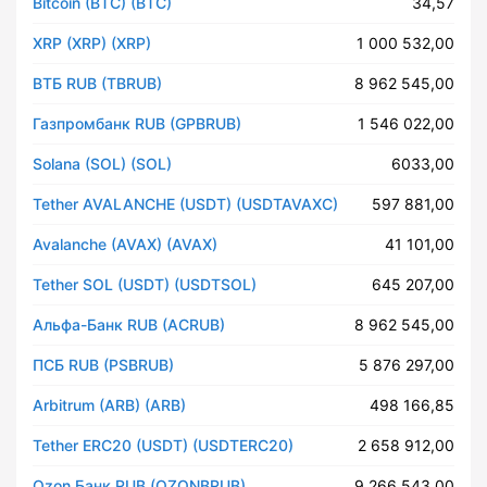
Bitcoin (BTC) (BTC)
34,57
XRP (XRP) (XRP)
1 000 532,00
ВТБ RUB (TBRUB)
8 962 545,00
Газпромбанк RUB (GPBRUB)
1 546 022,00
Solana (SOL) (SOL)
6033,00
Tether AVALANCHE (USDT) (USDTAVAXC)
597 881,00
Avalanche (AVAX) (AVAX)
41 101,00
Tether SOL (USDT) (USDTSOL)
645 207,00
Альфа-Банк RUB (ACRUB)
8 962 545,00
ПСБ RUB (PSBRUB)
5 876 297,00
Arbitrum (ARB) (ARB)
498 166,85
Tether ERC20 (USDT) (USDTERC20)
2 658 912,00
Ozon Банк RUB (OZONBRUB)
9 266 543,00