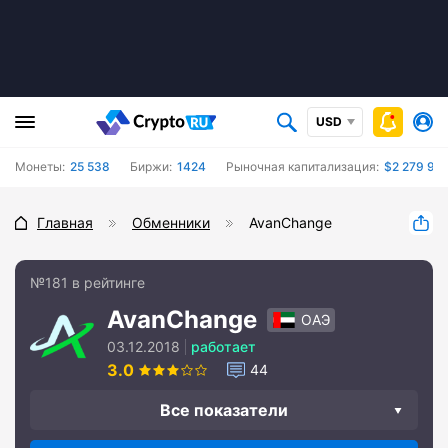
USD
Монеты:
25 538
Биржи:
1424
Рыночная капитализация:
$2 279 97
Главная
Обменники
AvanChange
№181 в рейтинге
AvanChange
ОАЭ
03.12.2018
работает
3.0
44
Все показатели