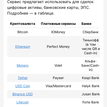
Сервис предлагает использовать для сделок
цифровые активы, банковские карты, ЭПС.
Подробнее — в таблице.
Криптовалюта
Платежные сервисы
Банки
Bitcoin
ЮMoney
Сбербанк
Тинькофф
(в том
Ethereum
Perfect Money
числе QR и
Cash-in)
Альфа-
Monero
Volet
Банк(Cash-
in)
Tether
Payeer
Kaspi Bank
USD Coin
Visa/Mastercard
Halyk Bank
Binance USD
Jusan Bank
Litecoin
Forte Bank