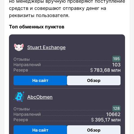
но менеджеры вручную проверяют поступление
средств и совершают отправку денег на
реквизиты пользователя.
Топ обменных пунктов
Stuart Exchange
195
Отзывы
103
Направлений
783,68 млн
Резерв
На сайт
Обзор
AbcObmen
128
Отзывы
10662
Направлений
395,17 млн
Резерв
На сайт
Обзор