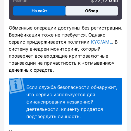
22,72 млн
Резерв
На сайт
Обзор
Обменные операции доступны без регистрации.
Верификация тоже не требуется. Однако
сервис придерживается политики
KYC/AML
. В
систему внедрен мониторинг, который
проверяет все входящие криптовалютные
транзакции на причастность к «отмыванию»
денежных средств.
Если служба безопасности обнаружит,
что сервис используется для
финансирования незаконной
деятельности, клиенту придется
подтвердить личность.