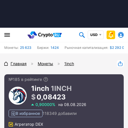
USD
Монеты:
25 623
Биржи:
1424
Рыночная капитализация:
$2 292 08
Главная
Монеты
1inch
№185 в рейтинге
1inch
1INCH
0,08423
0,90000%
на 08.08.2026
В избранное
118349 добавили
Агрегатор DEX