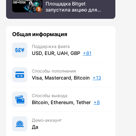
Площадка Bitget
запустила акцию для
новых пользователей из
СНГ
Общая информация
Поддержка фиата
USD, EUR, UAH, GBP
+81
Способы пополнения
Visa, Mastercard, Bitcoin
+13
Способы вывода
Bitcoin, Ethereum, Tether
+8
Демо-аккаунт
Да