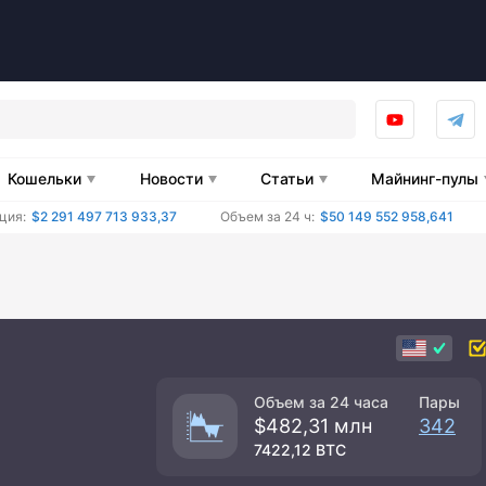
Кошельки
Новости
Статьи
Майнинг-пулы
ция:
$2 291 497 713 933,37
Объем за 24 ч:
$50 149 552 958,641
Объем за 24 часа
Пары
$482,31 млн
342
7422,12 BTC