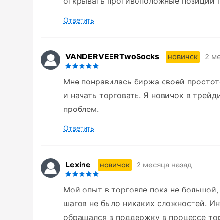
открывать противоположные позиции п
Ответить
VANDERVEERTwoSocks
2 м
новичок
Мне понравилась биржа своей простот
и начать торговать. Я новичок в трейд
проблем.
Ответить
Lexine
2 месяца назад
новичок
Мой опыт в торговле пока не большой, 
шагов не было никаких сложностей. Ин
обращался в поддержку в процессе тор