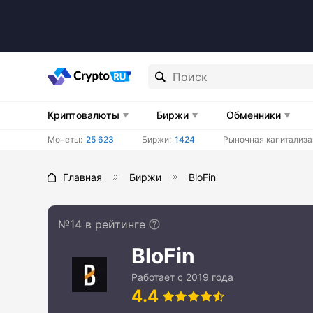
Криптовалюты
Биржи
Обменники
Монеты:
25 623
Биржи:
1424
Рыночная капитализа
Главная
Биржи
BloFin
№14 в рейтинге
BloFin
Работает с 2019 года
4.4