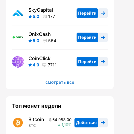
SkyCapital
Перейти
5.0
177
OnixCash
Перейти
5.0
564
CoinClick
Перейти
4.9
7711
смотреть все
Топ монет недели
Bitcoin
64 983,00
Действия
1,10
BTC