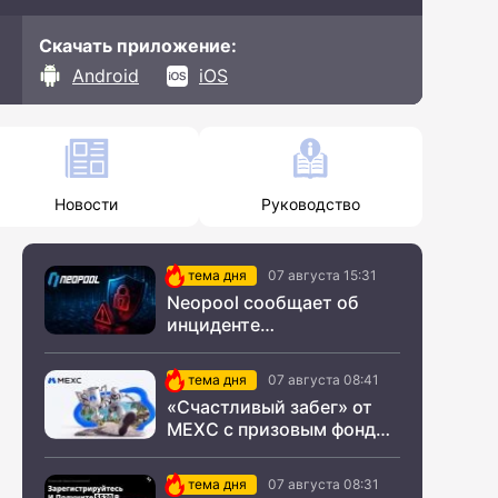
Скачать приложение:
Android
iOS
Новости
Руководство
тема дня
07 августа 15:31
Neopool сообщает об
инциденте
информационной
безопасности
тема дня
07 августа 08:41
«Счастливый забег» от
MEXC с призовым фондом
$200 000
тема дня
07 августа 08:31