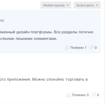
Любая оценка
За все даты
зад
ременный дизайн платформы. Все разделы логично
всякими лишними элементами.
1
0
ого приложения. Можно спокойно торговать в
0
0