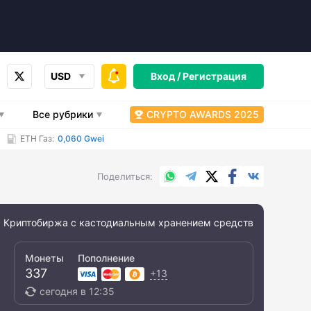
USD
Вход /
Регистрация
Все рубрики
CRYPTO AWARDS 2025
ETH Газ:
0,060 Gwei
WhatsApp
Telegram
X.com
Facebook
Вконтакт
Поделиться
Криптобиржа с кастодиальным хранением средств
Монеты
Пополнение
337
+13
сегодня в 12:35