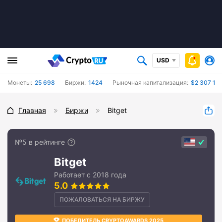
USD
Монеты:
25 698
Биржи:
1424
Рыночная капитализация:
$2 307 155
Главная
Биржи
Bitget
№5 в рейтинге
Bitget
Работает с 2018 года
5.0
ПОЖАЛОВАТЬСЯ НА БИРЖУ
ПОБЕДИТЕЛЬ CRYPTOAWARDS 2025