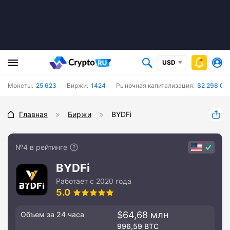
USD
Монеты:
25 623
Биржи:
1424
Рыночная капитализация:
$2 298 08
Главная
Биржи
BYDFi
№4 в рейтинге
BYDFi
Работает с 2020 года
5.0
$64,68 млн
Объем за 24 часа
996,59 BTC