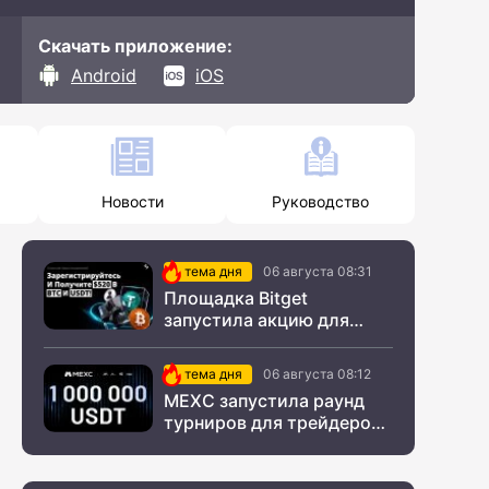
Скачать приложение:
Android
iOS
Новости
Руководство
тема дня
06 августа 08:31
Площадка Bitget
запустила акцию для
новых пользователей из
СНГ
тема дня
06 августа 08:12
MEXC запустила раунд
турниров для трейдеров
с крупным призовым
фондом