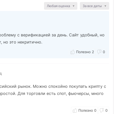
Любая оценка
За все даты
облему с верификацией за день. Сайт удобный, но
, но это некритично.
2
0
д
ссийский рынок. Можно спокойно покупать крипту с
простой. Для торговли есть спот, фьючерсы, много
0
0