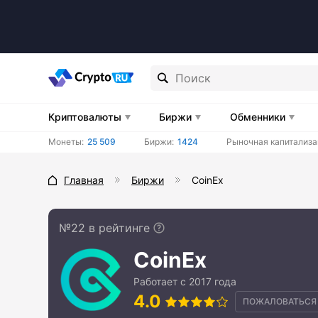
Криптовалюты
Биржи
Обменники
Монеты:
25 509
Биржи:
1424
Рыночная капитализа
Главная
Биржи
CoinEx
№22 в рейтинге
CoinEx
Работает с 2017 года
4.0
ПОЖАЛОВАТЬСЯ