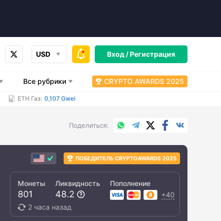
USD
Вход /
Регистрация
Все рубрики
CRYPTO AWARDS 2025
ETH Газ:
0,107 Gwei
WhatsApp
Telegram
X.com
Facebook
Вконтакт
Поделиться
ПОБЕДИТЕЛЬ CRYPTOAWARDS 2025
Монеты
Ликвидность
Пополнение
801
48.2
+40
2 часа назад