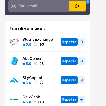
Топ обменников
Stuart Exchange
Перейти
5.0
195
AbcObmen
Перейти
5.0
128
SkyCapital
Перейти
5.0
177
OnixCash
Перейти
5.0
564