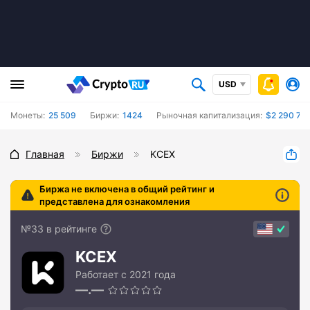
USD
Монеты:
25 509
Биржи:
1424
Рыночная капитализация:
$2 290 78
Главная
Биржи
KCEX
Биржа не включена в общий рейтинг и
представлена для ознакомления
№33 в рейтинге
KCEX
Работает с 2021 года
—.—