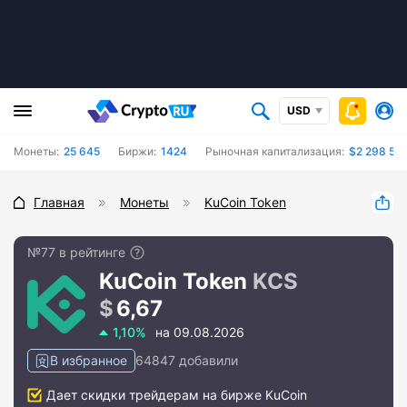
USD
Монеты:
25 645
Биржи:
1424
Рыночная капитализация:
$2 298 511
Главная
Монеты
KuCoin Token
№77 в рейтинге
KuCoin Token
KCS
6,67
1,10%
на 09.08.2026
В избранное
64847 добавили
Дает скидки трейдерам на бирже KuCoin