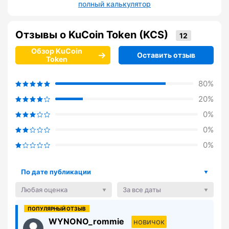
полный калькулятор
Отзывы о KuCoin Token (KCS)
Обзор KuCoin
Оставить отзыв
Token
80%
20%
0%
0%
0%
По дате публикации
Любая оценка
За все даты
WYNONO_rommie
новичок