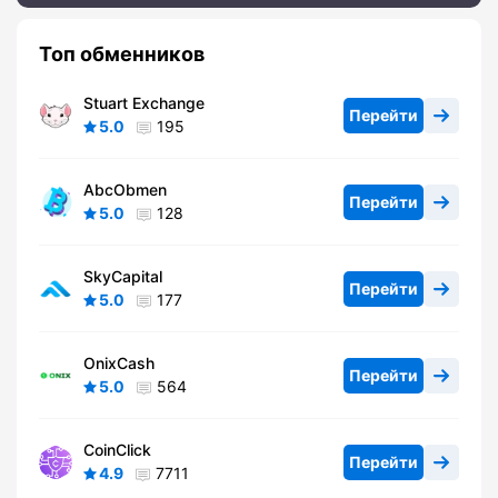
Топ обменников
Stuart Exchange
Перейти
5.0
195
AbcObmen
Перейти
5.0
128
SkyCapital
Перейти
5.0
177
OnixCash
Перейти
5.0
564
CoinClick
Перейти
4.9
7711