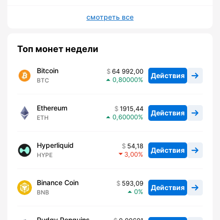
смотреть все
Топ монет недели
Bitcoin
64 992,00
Действия
0,80000
BTC
Ethereum
1915,44
Действия
0,60000
ETH
Hyperliquid
54,18
Действия
3,00
HYPE
Binance Coin
593,09
Действия
0
BNB
Pudgy Penguins