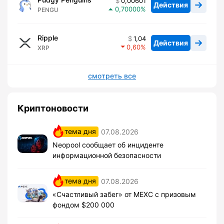
0,00601
Действия
0,70000
PENGU
Ripple
1,04
Действия
0,60
XRP
смотреть все
Криптоновости
тема дня
07.08.2026
Neopool сообщает об инциденте
информационной безопасности
тема дня
07.08.2026
«Счастливый забег» от MEXC с призовым
фондом $200 000