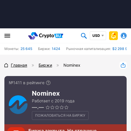
USD
Монеты:
25 645
Биржи:
1424
Рыночная капитализация:
$2 298 945
Главная
Биржи
Nominex
№1411 в рейтинге
Nominex
Работает с 2019 года
—.—
ПОЖАЛОВАТЬСЯ НА БИРЖУ
Биржа закрыта. На странице