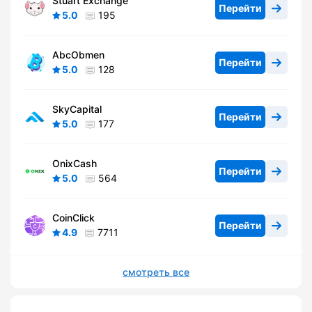
Stuart Exchange
Перейти
5.0
195
AbcObmen
Перейти
5.0
128
SkyCapital
Перейти
5.0
177
OnixCash
Перейти
5.0
564
CoinClick
Перейти
4.9
7711
смотреть все