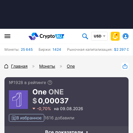
USD
Монеты:
25 645
Биржи:
1424
Рыночная капитализация:
$2 297 02
Главная
Монеты
One
№1928 в рейтинге
One
ONE
0,00037
-0,70%
на 09.08.2026
В избранное
1616 добавили
Все показатели