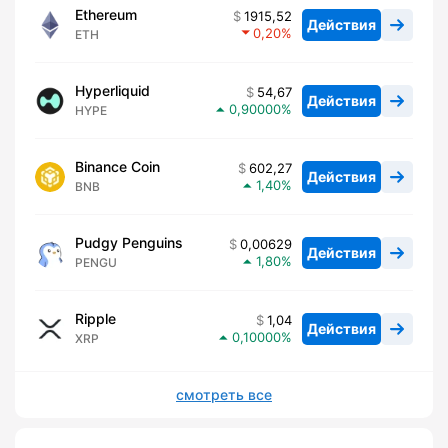
Ethereum
1915,52
Действия
0,20
ETH
Hyperliquid
54,67
Действия
0,90000
HYPE
Binance Coin
602,27
Действия
1,40
BNB
Pudgy Penguins
0,00629
Действия
1,80
PENGU
Ripple
1,04
Действия
0,10000
XRP
смотреть все