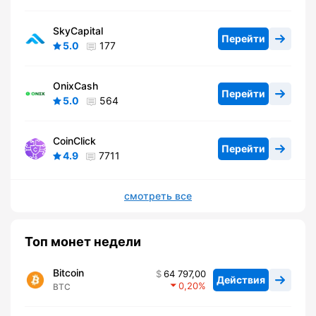
SkyCapital
Перейти
5.0
177
OnixCash
Перейти
5.0
564
CoinClick
Перейти
4.9
7711
смотреть все
Топ монет недели
Bitcoin
64 797,00
Действия
0,20
BTC