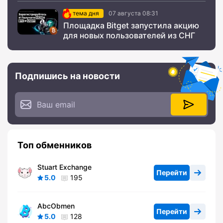
тема дня
07 августа 08:31
Площадка Bitget запустила акцию
для новых пользователей из СНГ
Подпишись на новости
Топ обменников
Stuart Exchange
Перейти
5.0
195
AbcObmen
Перейти
5.0
128