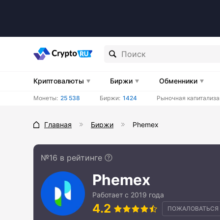
Криптовалюты
Биржи
Обменники
Монеты:
25 538
Биржи:
1424
Рыночная капитализа
Главная
Биржи
Phemex
№16 в рейтинге
Phemex
Работает с 2019 года
4.2
ПОЖАЛОВАТЬСЯ 