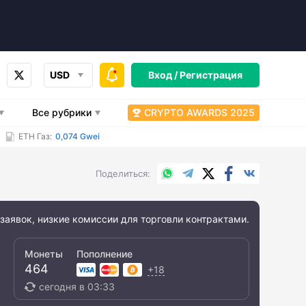
USD
Вход /
Регистрация
Все рубрики
CRYPTO AWARDS 2025
ETH Газ:
0,074 Gwei
WhatsApp
Telegram
X.com
Facebook
Вконтакт
Поделиться
заявок, низкие комиссии для торговли контрактами.
Монеты
Пополнение
464
+18
сегодня в 03:33