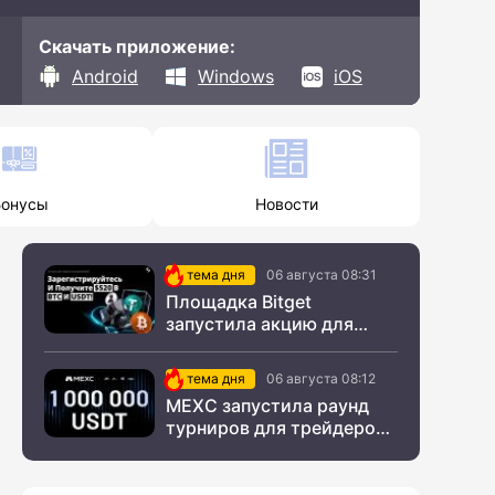
Скачать приложение:
Android
Windows
iOS
Бонусы
Новости
тема дня
06 августа 08:31
Площадка Bitget
запустила акцию для
новых пользователей из
СНГ
тема дня
06 августа 08:12
MEXC запустила раунд
турниров для трейдеров
с крупным призовым
фондом