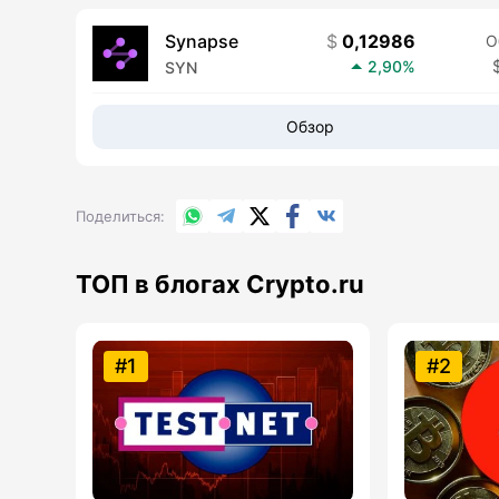
Synapse
0,12986
О
2,90%
SYN
Обзор
WhatsApp
Telegram
X.com
Facebook
Вконтакте
Поделиться
ТОП в блогах Crypto.ru
#1
#2