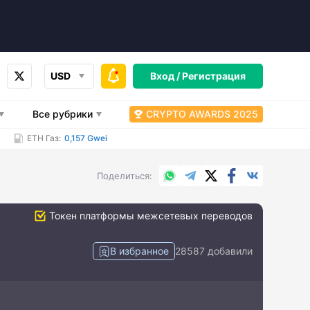
USD
Вход /
Регистрация
Все рубрики
CRYPTO AWARDS 2025
ETH Газ:
0,157 Gwei
WhatsApp
Telegram
X.com
Facebook
Вконтакт
Поделиться
Токен платформы межсетевых переводов
В избранное
28587 добавили