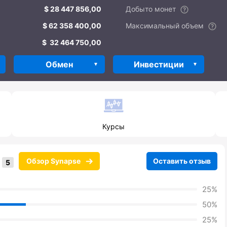
28 447 856,00
Добыто монет
62 358 400,00
Максимальный объем
32 464 750,00
Обмен
Инвестиции
Курсы
Обзор Synapse
Оставить отзыв
25%
50%
25%