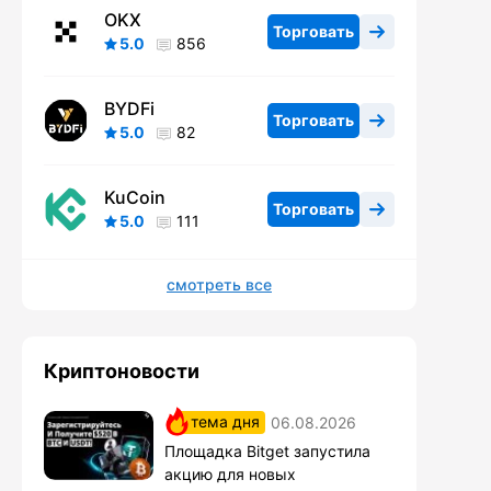
OKX
Торговать
5.0
856
BYDFi
Торговать
5.0
82
KuCoin
Торговать
5.0
111
смотреть все
Криптоновости
тема дня
06.08.2026
Площадка Bitget запустила
акцию для новых