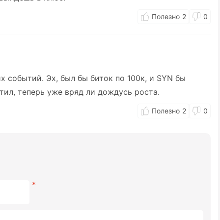
2
0
х событий. Эх, был бы биток по 100к, и SYN бы
тил, теперь уже вряд ли дождусь роста.
2
0