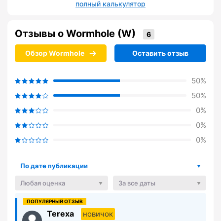
полный калькулятор
Отзывы о Wormhole (W)
Обзор Wormhole
Оставить отзыв
50%
50%
0%
0%
0%
По дате публикации
Любая оценка
За все даты
Terexa
новичок