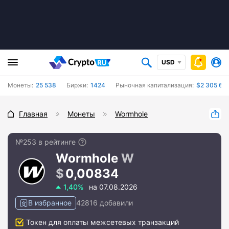
USD
Монеты:
25 538
Биржи:
1424
Рыночная капитализация:
$2 305 66
Главная
Монеты
Wormhole
№253 в рейтинге
Wormhole
W
0,00834
1,40%
на 07.08.2026
В избранное
42816 добавили
Токен для оплаты межсетевых транзакций