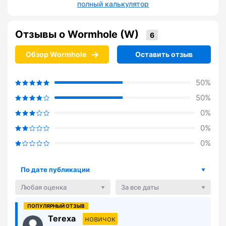
полный калькулятор
Отзывы о Wormhole (W)
Обзор Wormhole
Оставить отзыв
50%
50%
0%
0%
0%
По дате публикации
Любая оценка
За все даты
Terexa
новичок