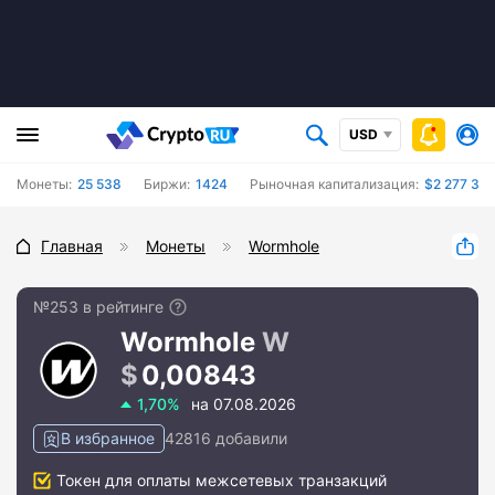
USD
Монеты:
25 538
Биржи:
1424
Рыночная капитализация:
$2 277 365
Главная
Монеты
Wormhole
№253 в рейтинге
Wormhole
W
0,00843
1,70%
на 07.08.2026
В избранное
42816 добавили
Токен для оплаты межсетевых транзакций