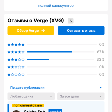
полный калькулятор
Отзывы о Verge (XVG)
Обзор Verge
Оставить отзыв
0%
67%
33%
0%
0%
По дате публикации
Любая оценка
За все даты
Grisha Spb
профи