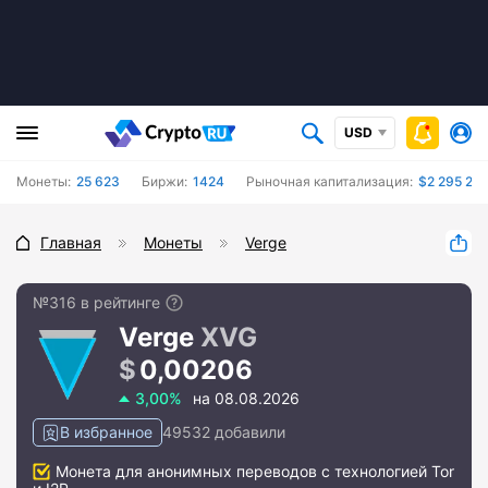
USD
Монеты:
25 623
Биржи:
1424
Рыночная капитализация:
$2 295 260
Главная
Монеты
Verge
№316 в рейтинге
Verge
XVG
0,00206
3,00%
на 08.08.2026
В избранное
49532 добавили
Монета для анонимных переводов с технологией Tor