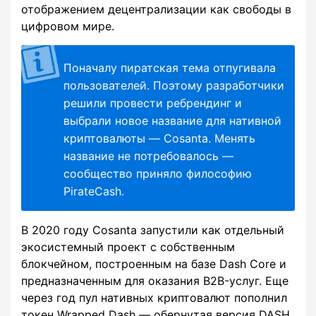
отображением децентрализации как свободы в
цифровом мире.
Поначалу пиратская тема отпугивала
пользователей. Поэтому разработчики
решили провести ребрендинг и
выбрали новое название для нативной
криптовалюты — Cosanta. Менять
название не потребовалось —
сообщество приняло философию
PirateCash.
В 2020 году Cosanta запустили как отдельный
экосистемный проект с собственным
блокчейном, построенным на базе Dash Core и
предназначенным для оказания B2B-услуг. Еще
через год пул нативных криптовалют пополнил
токен Wrapped Dash — обернутая версия DASH,