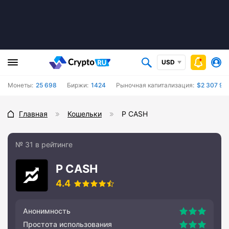
USD
Монеты:
25 698
Биржи:
1424
Рыночная капитализация:
$2 307 92
Главная
Кошельки
P CASH
№ 31 в рейтинге
P CASH
4.4
Анонимность
Простота использования