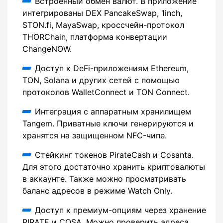
Встроенный обмен валют. В приложение
интегрированы DEX PancakeSwap, 1inch,
STON.fi, MayaSwap, кроссчейн-протокол
THORChain, платформа конвертации
ChangeNOW.
Доступ к DeFi-приложениям Ethereum,
TON, Solana и других сетей с помощью
протоколов WalletConnect и TON Connect.
Интеграция с аппаратным хранилищем
Tangem. Приватные ключи генерируются и
хранятся на защищенном NFC-чипе.
Стейкинг токенов PirateCash и Cosanta.
Для этого достаточно хранить криптовалюты
в аккаунте. Также можно просматривать
баланс адресов в режиме Watch Only.
Доступ к премиум-опциям через хранение
PIRATE и COSA. Можно проверить адреса