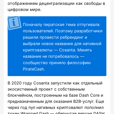
отображением децентрализации как свободы в
цифровом мире.
Поначалу пиратская тема отпугивала
пользователей. Поэтому разработчики
решили провести ребрендинг и
выбрали новое название для нативной
криптовалюты — Cosanta. Менять
название не потребовалось —
сообщество приняло философию
PirateCash.
В 2020 году Cosanta запустили как отдельный
экосистемный проект с собственным
блокчейном, построенным на базе Dash Core и
предназначенным для оказания B2B-услуг. Еще
через год пул нативных криптовалют пополнил
токен Wrapped Dash — обернутая версия DASH,