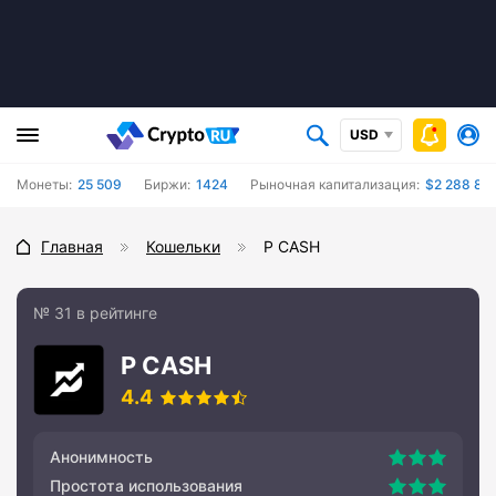
USD
Монеты:
25 509
Биржи:
1424
Рыночная капитализация:
$2 288 84
Главная
Кошельки
P CASH
№ 31 в рейтинге
P CASH
4.4
Анонимность
Простота использования