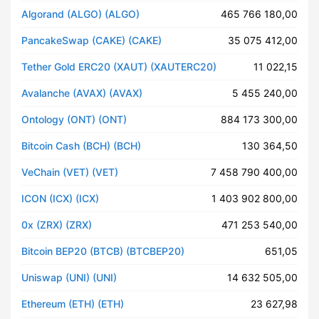
Algorand (ALGO) (ALGO)
465 766 180,00
PancakeSwap (CAKE) (CAKE)
35 075 412,00
Tether Gold ERC20 (XAUT) (XAUTERC20)
11 022,15
Avalanche (AVAX) (AVAX)
5 455 240,00
Ontology (ONT) (ONT)
884 173 300,00
Bitcoin Cash (BCH) (BCH)
130 364,50
VeChain (VET) (VET)
7 458 790 400,00
ICON (ICX) (ICX)
1 403 902 800,00
0x (ZRX) (ZRX)
471 253 540,00
Bitcoin BEP20 (BTCB) (BTCBEP20)
651,05
Uniswap (UNI) (UNI)
14 632 505,00
Ethereum (ETH) (ETH)
23 627,98