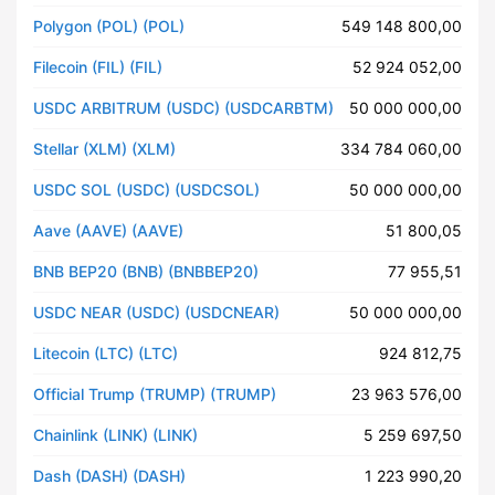
Polygon (POL) (POL)
549 148 800,00
Filecoin (FIL) (FIL)
52 924 052,00
USDC ARBITRUM (USDC) (USDCARBTM)
50 000 000,00
Stellar (XLM) (XLM)
334 784 060,00
USDC SOL (USDC) (USDCSOL)
50 000 000,00
Aave (AAVE) (AAVE)
51 800,05
BNB BEP20 (BNB) (BNBBEP20)
77 955,51
USDC NEAR (USDC) (USDCNEAR)
50 000 000,00
Litecoin (LTC) (LTC)
924 812,75
Official Trump (TRUMP) (TRUMP)
23 963 576,00
Chainlink (LINK) (LINK)
5 259 697,50
Dash (DASH) (DASH)
1 223 990,20