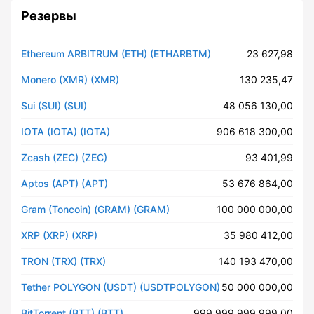
Резервы
Ethereum ARBITRUM (ETH) (ETHARBTM)
23 627,98
Monero (XMR) (XMR)
130 235,47
Sui (SUI) (SUI)
48 056 130,00
IOTA (IOTA) (IOTA)
906 618 300,00
Zcash (ZEC) (ZEC)
93 401,99
Aptos (APT) (APT)
53 676 864,00
Gram (Toncoin) (GRAM) (GRAM)
100 000 000,00
XRP (XRP) (XRP)
35 980 412,00
TRON (TRX) (TRX)
140 193 470,00
Tether POLYGON (USDT) (USDTPOLYGON)
50 000 000,00
BitTorrent (BTT) (BTT)
999 999 999 999,00