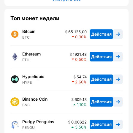
Топ монет недели
Bitcoin
65 125,00
Действия
0,30
BTC
Ethereum
1921,48
Действия
0,50
ETH
Hyperliquid
54,74
Действия
2,60
HYPE
Binance Coin
609,13
Действия
1,10
BNB
Pudgy Penguins
0,00622
Действия
3,50
PENGU