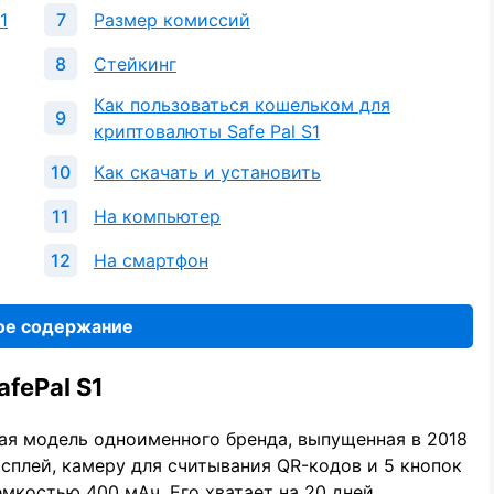
1
Размер комиссий
Стейкинг
Как пользоваться кошельком для
криптовалюты Safe Pal S1
Как скачать и установить
На компьютер
На смартфон
ое содержание
fePal S1
ая модель одноименного бренда, выпущенная в 2018
исплей, камеру для считывания QR-кодов и 5 кнопок
емкостью 400 мАч. Его хватает на 20 дней