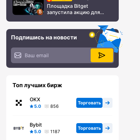
Площадка Bitget
запустила акцию для
новых пользователей из
СНГ
Подпишись на новости
Топ лучших бирж
OKX
Торговать
5.0
856
Bybit
Торговать
5.0
1187