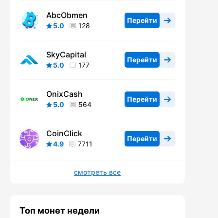
AbcObmen
Перейти
5.0
128
SkyCapital
Перейти
5.0
177
OnixCash
Перейти
5.0
564
CoinClick
Перейти
4.9
7711
смотреть все
Топ монет недели