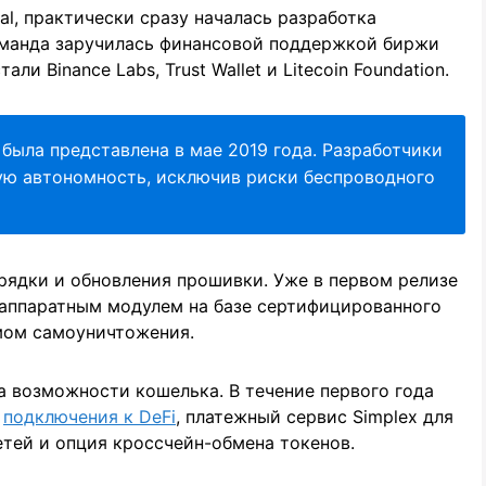
al, практически сразу началась разработка
команда заручилась финансовой поддержкой биржи
ли Binance Labs, Trust Wallet и Litecoin Foundation.
 была представлена в мае 2019 года. Разработчики
ую автономность, исключив риски беспроводного
рядки и обновления прошивки. Уже в первом релизе
 аппаратным модулем на базе сертифицированного
мом самоуничтожения.
 возможности кошелька. В течение первого года
я
подключения к DeFi
, платежный сервис Simplex для
етей и опция кроссчейн-обмена токенов.