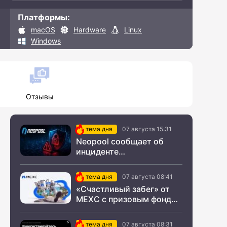
Платформы:
macOS
Hardware
Linux
Windows
Отзывы
тема дня
07 августа 15:31
Neopool сообщает об
инциденте
информационной
безопасности
тема дня
07 августа 08:41
«Счастливый забег» от
MEXC с призовым фондом
$200 000
тема дня
07 августа 08:31