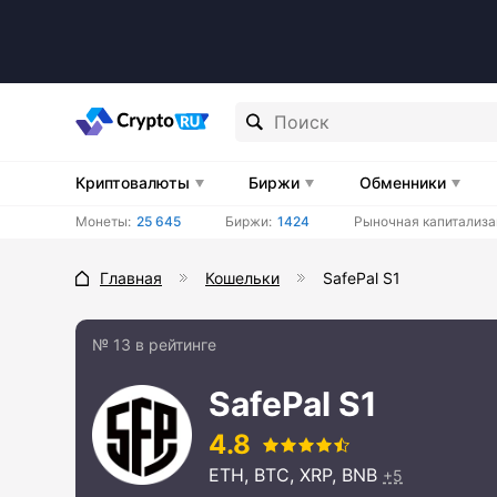
Криптовалюты
Биржи
Обменники
Монеты:
25 645
Биржи:
1424
Рыночная капитализа
Главная
Кошельки
SafePal S1
№ 13 в рейтинге
SafePal S1
4.8
ETH, BTC, XRP, BNB
+5