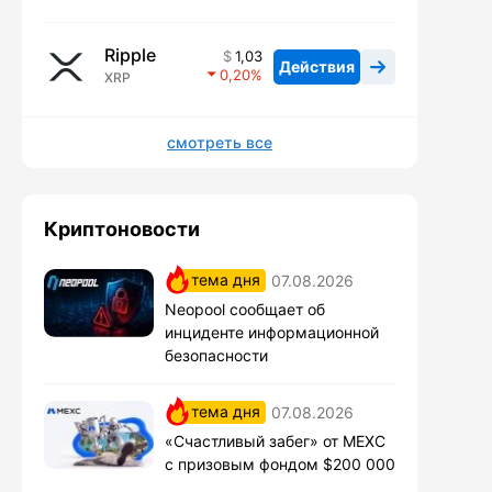
Ripple
1,03
Действия
0,20
XRP
смотреть все
Криптоновости
тема дня
07.08.2026
Neopool сообщает об
инциденте информационной
безопасности
тема дня
07.08.2026
«Счастливый забег» от MEXC
с призовым фондом $200 000