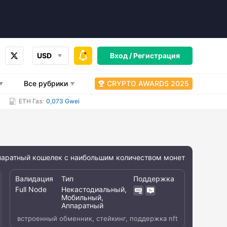
USD
Вход /
Регистрация
Все рубрики
CRYPTO AWARDS 2025
ETH Газ:
0,073 Gwei
паратный кошелек с наибольшим количеством монет
Валидация
Тип
Поддержка
Full Node
Некастодиальный,
Мобильный,
Аппаратный
встроенный обменник, стейкинг, поддержка nft