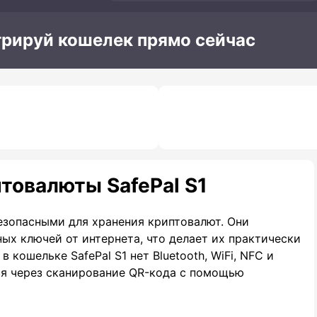
трируй кошелек прямо сейчас
товалюты SafePal S1
езопасными для хранения криптовалют. Они
х ключей от интернета, что делает их практически
 кошельке SafePal S1 нет Bluetooth, WiFi, NFC и
я через сканирование QR-кода с помощью