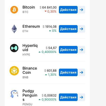
Bitcoin
64 841,00
Действия
0,30
BTC
Ethereum
1914,08
Действия
0
ETH
Hyperliq
54,67
uid
Действия
0,40000
HYPE
Binance
601,88
Coin
Действия
1,30
BNB
Pudgy
Penguin
0,00632
Действия
s
0,90000
PENGU