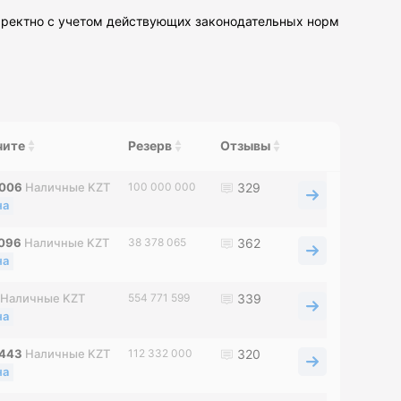
орректно с учетом действующих законодательных норм
чите
Резерв
Отзывы
6006
Наличные KZT
100 000 000
329
на
5096
Наличные KZT
38 378 065
362
на
Наличные KZT
554 771 599
339
на
0443
Наличные KZT
112 332 000
320
на