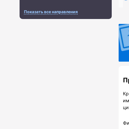
BNB BEP20 (BNB)
BNB BEP20 (BNB)
Показать все направления
USDC ERC20 (USDC)
USDC ERC20 (USDC)
Bitcoin Cash (BCH)
Bitcoin Cash (BCH)
Zcash (ZEC)
Zcash (ZEC)
Cardano (ADA)
Cardano (ADA)
Электронные
Электронные
деньги
деньги
ЮMoney RUB
ЮMoney RUB
П
WebMoney WMZ
WebMoney WMZ
Кр
Счет телефона RUB
Счет телефона RUB
им
PayPal USD
PayPal USD
ци
Neteller USD
Neteller USD
Фи
Payoneer USD
Payoneer USD