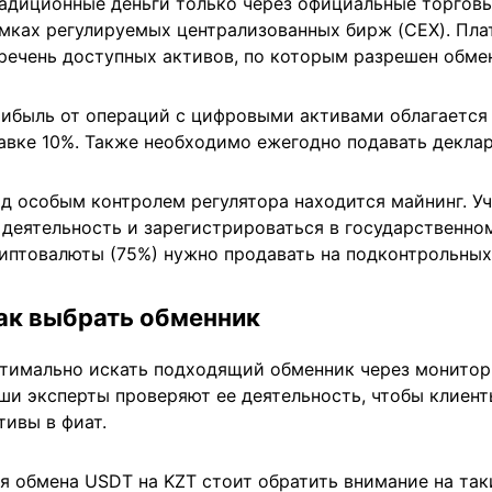
адиционные деньги только через официальные торговы
мках регулируемых централизованных бирж (CEX). Пл
речень доступных активов, по которым разрешен обме
ибыль от операций с цифровыми активами облагается
авке 10%. Также необходимо ежегодно подавать декла
д особым контролем регулятора находится майнинг. У
 деятельность и зарегистрироваться в государственн
иптовалюты (75%) нужно продавать на подконтрольных
ак выбрать обменник
тимально искать подходящий обменник через монитори
ши эксперты проверяют ее деятельность, чтобы клиен
тивы в фиат.
я обмена USDT на KZT стоит обратить внимание на так