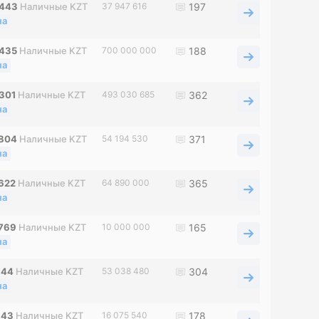
0443
Наличные KZT
37 947 616
197
на
0435
Наличные KZT
700 000 000
188
на
0301
Наличные KZT
493 030 685
362
на
9804
Наличные KZT
54 194 530
371
на
9622
Наличные KZT
64 890 000
365
на
0769
Наличные KZT
10 000 000
165
на
144
Наличные KZT
53 038 480
304
на
143
Наличные KZT
16 075 540
178