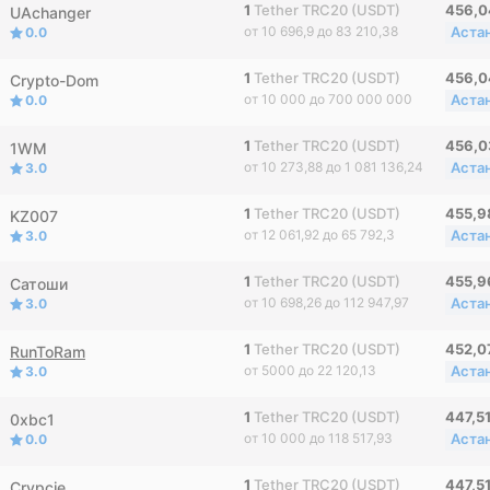
1
Tether TRC20 (USDT)
456,
UAchanger
от 10 696,9 до 83 210,38
Аста
0.0
1
Tether TRC20 (USDT)
456,
Crypto-Dom
от 10 000 до 700 000 000
Аста
0.0
1
Tether TRC20 (USDT)
456,
1WM
от 10 273,88 до 1 081 136,24
Аста
3.0
1
Tether TRC20 (USDT)
455,
KZ007
от 12 061,92 до 65 792,3
Аста
3.0
1
Tether TRC20 (USDT)
455,
Сатоши
от 10 698,26 до 112 947,97
Аста
3.0
1
Tether TRC20 (USDT)
452,
RunToRam
от 5000 до 22 120,13
Аста
3.0
1
Tether TRC20 (USDT)
447,5
0xbc1
от 10 000 до 118 517,93
Аста
0.0
1
Tether TRC20 (USDT)
447,5
Crypcie