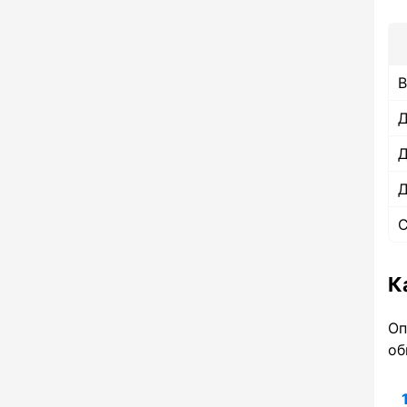
Авангард RUB
Авангард RUB
МТС Банк RUB
МТС Банк RUB
Газпромбанк RUB
Газпромбанк RUB
В
Райффайзен RUB
Райффайзен RUB
Д
Наличные деньги
Наличные деньги
Д
Наличные RUB
Наличные RUB
Д
Наличные USD
Наличные USD
С
Наличные EUR
Наличные EUR
Наличные BYN
Наличные BYN
К
Наличные KZT
Наличные KZT
Оп
об