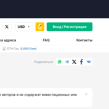
USD
Вход /
Регистрация
ка адреса
FAQ
Контакты
ETH Газ:
0,065 Gwei
WhatsApp
Telegram
X.com
Facebook
Вконтакт
Поделиться
е авторов и не содержат инвестиционных или