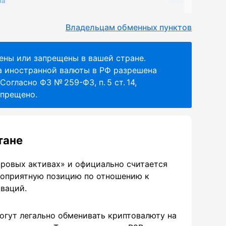
на
Владельцам обменных пунктов
ены или запрещены в вашей стране.
ажа иностранной валюты в РФ разрешена
огласно ФЗ № 259-ФЗ, п. 5 ст. 14,
апрещено.
тане
фровых активах» и официально считается
гоприятную позицию по отношению к
ваций.
огут легально обменивать криптовалюту на