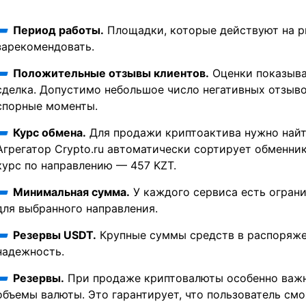
Период работы.
Площадки, которые действуют на ры
зарекомендовать.
Положительные отзывы клиентов.
Оценки показыва
сделка. Допустимо небольшое число негативных отзыво
спорные моменты.
Курс обмена.
Для продажи криптоактива нужно найт
Агрегатор Crypto.ru автоматически сортирует обменник
курс по направлению — 457 KZT.
Минимальная сумма.
У каждого сервиса есть ограни
для выбранного направления.
Резервы USDT.
Крупные суммы средств в распоряже
надежность.
Резервы.
При продаже криптовалюты особенно важн
объемы валюты. Это гарантирует, что пользователь см