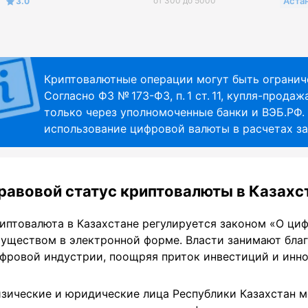
от 300 до 5000
Аста
3.0
Криптовалютные операции могут быть огранич
Согласно ФЗ № 173-ФЗ, п. 1 ст. 11, купля-прод
только через уполномоченные банки и ВЭБ.РФ. С
использование цифровой валюты в расчетах з
равовой статус криптовалюты в Казахс
иптовалюта в Казахстане регулируется законом «О ци
уществом в электронной форме. Власти занимают бла
фровой индустрии, поощряя приток инвестиций и инно
зические и юридические лица Республики Казахстан м