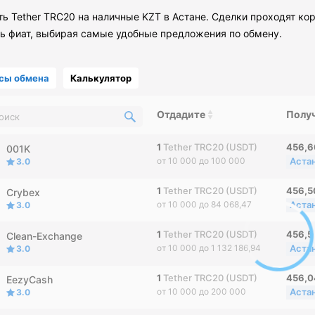
ть Tether TRC20 на наличные KZT в Астане. Сделки проходят к
ть фиат, выбирая самые удобные предложения по обмену.
сы обмена
Калькулятор
Отдадите
Полу
1
Tether TRC20 (USDT)
456,
001K
от 10 000 до 100 000
Аста
3.0
1
Tether TRC20 (USDT)
456,
Crybex
от 10 000 до 84 068,47
Аста
3.0
1
Tether TRC20 (USDT)
456,5
Clean-Exchange
от 10 000 до 1 132 186,94
Аста
3.0
1
Tether TRC20 (USDT)
456,
EezyCash
от 10 000 до 200 000
Аста
3.0