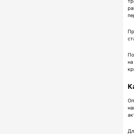
тр
Volet USD
Volet USD
ра
пе
Alipay CNY
Alipay CNY
Capitalist USD
Capitalist USD
Пр
Skrill USD
Skrill USD
ст
Банковские счета
Банковские счета
По
и карты
и карты
на
СБП RUB
СБП RUB
кр
Карта Мир RUB
Карта Мир RUB
К
Банковская карта RUB
Банковская карта RUB
Банковская карта
Банковская карта
Оп
USD
USD
на
Банковская карта EUR
Банковская карта EUR
ак
Банковская карта BYN
Банковская карта BYN
Дл
Банковская карта KZT
Банковская карта KZT