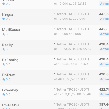
от 10 000 до 35 921,85
Аста
0.0
1
Tether TRC20 (USDT)
445,
Kingex
от 10 000 до 200 000
Аста
0.0
1
Tether TRC20 (USDT)
442,8
MultiKassa
от 10 000 до 1 000 000
Аста
3.0
1
Tether TRC20 (USDT)
428,
Bitality
от 12 163,07 до 486 522,92
Аста
3.0
1
Tether TRC20 (USDT)
428,
BitFlaming
от 10 946,8 до 608 155,46
Аста
3.0
1
Tether TRC20 (USDT)
426,0
ПоТеме
от 4693,77 до 117 344,13
Аста
0.0
1
Tether TRC20 (USDT)
422,7
LovanPay
от 12 163,11 до 608 155,46
Аста
0.0
1
Tether TRC20 (USDT)
387,
Ex-ATM24