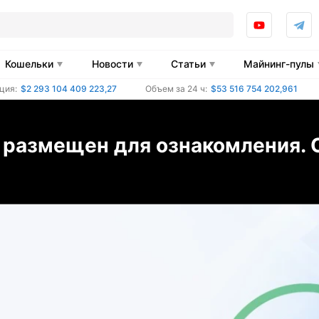
Кошельки
Новости
Статьи
Майнинг-пулы
ция:
$2 293 104 409 223,27
Объем за 24 ч:
$53 516 754 202,961
 размещен для ознакомления. 