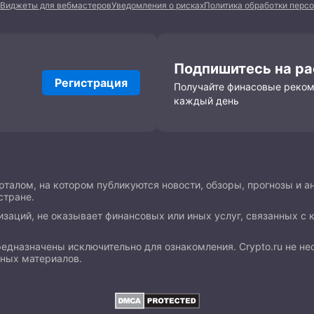
Виджеты для вебмастеров
Уведомления о рисках
Политика обработки перс
Подпишитесь на р
Регистрация
Получайте финасовые реко
каждый день
талом, на котором публикуются новости, обзоры, прогнозы и а
стране.
изаций, не оказывает финансовых или иных услуг, связанных с 
предназначены исключительно для ознакомления. Crypto.ru не н
нных материалов.