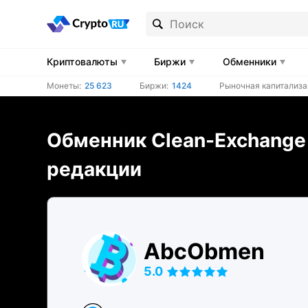
Криптовалюты
Биржи
Обменники
Монеты:
25 623
Биржи:
1424
Рыночная капитализа
Обменник Clean-Exchange
редакции
AbcObmen
5.0