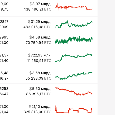
9,69
8,97 млрд
9,75
138 490,21
32827
31,29 млрд
3009
483 016,08
9965
4,58 млрд
1,00
70 759,94
1,37
722,93 млн
1,40
11 160,91
45,48
3,58 млрд
46,27
55 238,09
16253
5,60 млрд
16647
86 395,17
1,00
21,10 млрд
1,04
325 818,00