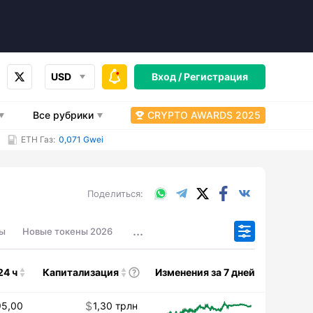
USD
Вход /
Регистрация
Все рубрики
CRYPTO AWARDS 2025
ETH Газ:
0,071 Gwei
WhatsApp
Telegram
X.com
Facebook
Вконтакте
Поделиться
...
ны
Новые токены 2026
24 ч
Капитализация
Изменения за 7 дней
95,00
1,30 трлн