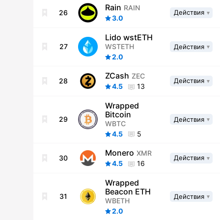
Rain
RAIN
26
Действия
3.0
Lido wstETH
WSTETH
27
Действия
2.0
ZCash
ZEC
28
Действия
4.5
13
Wrapped
Bitcoin
29
Действия
WBTC
4.5
5
Monero
XMR
30
Действия
4.5
16
Wrapped
Beacon ETH
31
Действия
WBETH
2.0