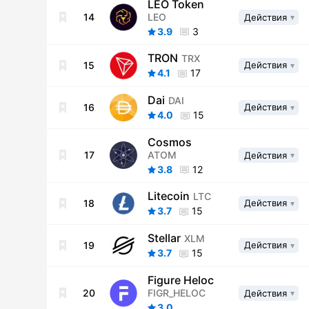
LEO Token
LEO
14
Действия
3.9
3
TRON
TRX
15
Действия
4.1
17
Dai
DAI
16
Действия
4.0
15
Cosmos
ATOM
17
Действия
3.8
12
Litecoin
LTC
18
Действия
3.7
15
Stellar
XLM
19
Действия
3.7
15
Figure Heloc
FIGR_HELOC
20
Действия
3.0