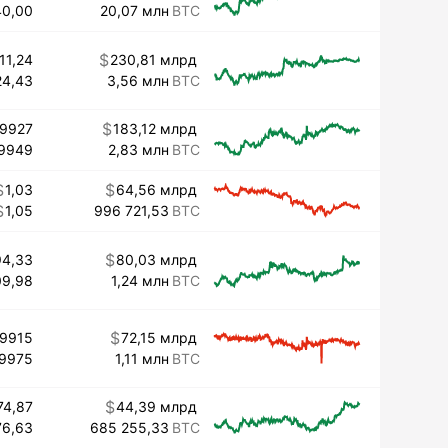
40,00
20,07 млн
11,24
230,81 млрд
24,43
3,56 млн
99927
183,12 млрд
9949
2,83 млн
1,03
64,56 млрд
1,05
996 721,53
94,33
80,03 млрд
09,98
1,24 млн
99915
72,15 млрд
99975
1,11 млн
74,87
44,39 млрд
76,63
685 255,33