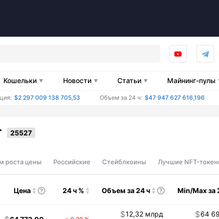
Кошельки
Новости
Статьи
Майнинг-пулы
ция:
$2 297 009 138 705,53
Объем за 24 ч:
$47 947 627 616,196
т
м роста цены
Российские
Стейблкоины
Лучшие NFT-токе
Цена
24 ч %
Объем за 24 ч
Min/Max за 
12,32 млрд
64 6