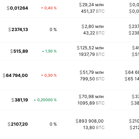
29,24 млн
0,
0,01264
0,40
451,37
0,
2,80 млн
23
2374,13
0
43,22
23
125,52 млн
4
515,89
1,50
1937,79
5
51,79 млн
64 6
64 794,00
0,30
799,50
65 1
70,98 млн
3
381,19
0,20000
1095,89
3
893 908,00
21
2107,20
0
13,80
21