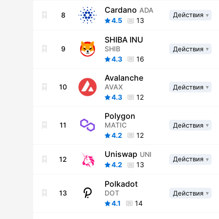
Cardano
ADA
8
Действия
4.5
13
SHIBA INU
SHIB
9
Действия
4.3
16
Avalanche
AVAX
10
Действия
4.3
12
Polygon
MATIC
11
Действия
4.2
12
Uniswap
UNI
12
Действия
4.2
13
Polkadot
DOT
13
Действия
4.1
14