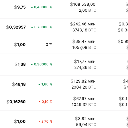
168 538,00
9,75
0,40000
2,60
242,46 млн
0,
0,32957
0,70000
3743,18
0,3
68,47 млн
0,9
1,00
0
1057,09
17,77 млн
1,38
0,30000
274,36
129,82 млн
46,18
1,60
2004,20
67,97 млн
0,
0,16260
0,10
1049,32
0,
3,82 млн
1,00
2,70
59,04