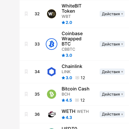
WhiteBIT
Token
32
Действия
WBT
2.0
Coinbase
Wrapped
BTC
33
Действия
CBBTC
3.0
Chainlink
LINK
34
Действия
3.0
12
Bitcoin Cash
BCH
35
Действия
4.5
12
WETH
WETH
36
Действия
4.3
USDT0