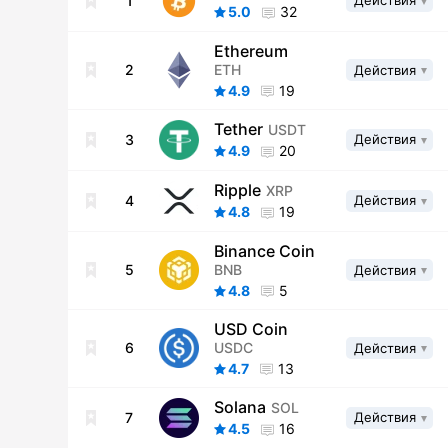
1
Действия
5.0
32
Ethereum
ETH
2
Действия
4.9
19
Tether
USDT
3
Действия
4.9
20
Ripple
XRP
4
Действия
4.8
19
Binance Coin
BNB
5
Действия
4.8
5
USD Coin
USDC
6
Действия
4.7
13
Solana
SOL
7
Действия
4.5
16