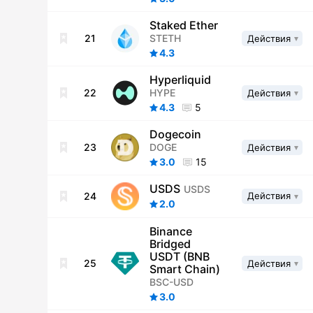
Staked Ether
STETH
21
Действия
4.3
Hyperliquid
HYPE
22
Действия
4.3
5
Dogecoin
DOGE
23
Действия
3.0
15
USDS
USDS
24
Действия
2.0
Binance
Bridged
USDT (BNB
25
Действия
Smart Chain)
BSC-USD
3.0