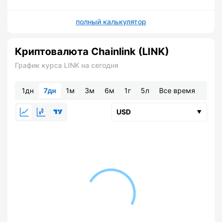
полный калькулятор
Криптовалюта Chainlink (LINK)
График курса LINK на сегодня
1дн
7дн
1м
3м
6м
1г
5л
Все время