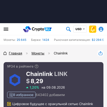
USD
Монеты:
25 645
Биржи:
1424
Рыночная капитализация:
$2 294 921
Главная
Монеты
Chainlink
№34 в рейтинге
Chainlink
LINK
8,29
1,20%
на 09.08.2026
В избранное
643402 добавили
Цифровое будущее с оракульной сетью Chainlink