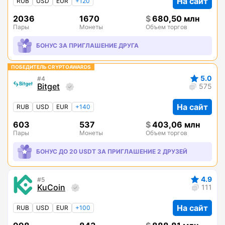
На сайт
RUB
USD
EUR
+120
2036
1670
680,50 млн
Пары
Монеты
Объем торгов
БОНУС ЗА ПРИГЛАШЕНИЕ ДРУГА
ПОБЕДИТЕЛЬ CRYPTOAWARDS
5.0
4
Bitget
575
На сайт
RUB
USD
EUR
+140
603
537
403,06 млн
Пары
Монеты
Объем торгов
БОНУС ДО 20 USDT ЗА ПРИГЛАШЕНИЕ 2 ДРУЗЕЙ
4.9
5
KuCoin
111
На сайт
RUB
USD
EUR
+100