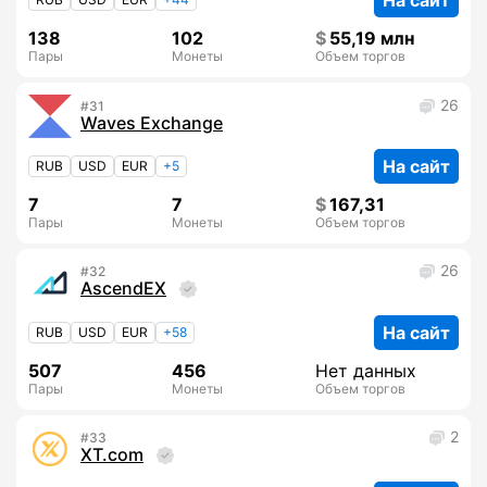
На сайт
138
102
55,19 млн
Пары
Монеты
Объем торгов
26
31
Waves Exchange
На сайт
RUB
USD
EUR
+5
7
7
167,31
Пары
Монеты
Объем торгов
26
32
AscendEX
На сайт
RUB
USD
EUR
+58
507
456
Нет данных
Пары
Монеты
Объем торгов
2
33
XT.com