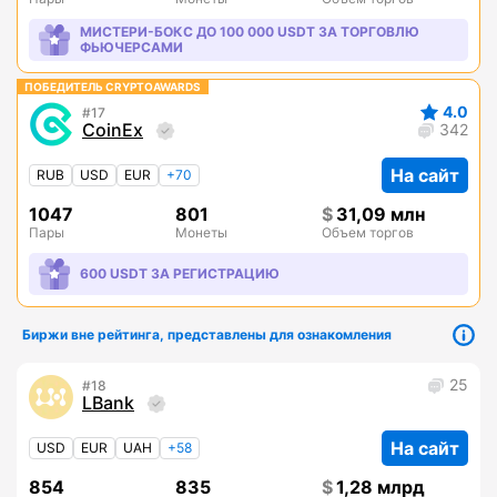
МИСТЕРИ-БОКС ДО 100 000 USDT ЗА ТОРГОВЛЮ
ФЬЮЧЕРСАМИ
ПОБЕДИТЕЛЬ CRYPTOAWARDS
4.0
17
CoinEx
342
На сайт
RUB
USD
EUR
+70
1047
801
31,09 млн
Пары
Монеты
Объем торгов
600 USDT ЗА РЕГИСТРАЦИЮ
Биржи вне рейтинга, представлены для ознакомления
25
18
LBank
На сайт
USD
EUR
UAH
+58
854
835
1,28 млрд