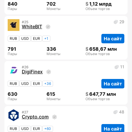
840
702
1,12 млрд
Пары
Монеты
Объем торгов
29
25
WhiteBIT
На сайт
RUB
USD
EUR
+1
791
336
658,67 млн
Пары
Монеты
Объем торгов
11
26
DigiFinex
На сайт
RUB
USD
EUR
+36
630
615
647,77 млн
Пары
Монеты
Объем торгов
48
27
Crypto.com
На сайт
RUB
USD
EUR
+60