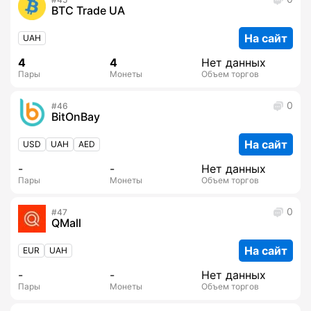
BTC Trade UA
На сайт
UAH
4
4
Нет данных
Пары
Монеты
Объем торгов
0
46
BitOnBay
На сайт
USD
UAH
AED
-
-
Нет данных
Пары
Монеты
Объем торгов
0
47
QMall
На сайт
EUR
UAH
-
-
Нет данных
Пары
Монеты
Объем торгов