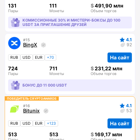
131
111
491,90 млн
Пары
Монеты
Объем торгов
КОМИССИОННЫЕ 30% И МИСТЕРИ-БОКСЫ ДО 100
USDT ЗА ПРИГЛАШЕНИЕ ДРУЗЕЙ
4.1
15
BingX
92
На сайт
RUB
USD
EUR
+70
724
711
231,22 млн
Пары
Монеты
Объем торгов
БОНУС ДО 11 000 USDT
ПОБЕДИТЕЛЬ CRYPTOAWARDS
4.1
16
Bitunix
53
На сайт
RUB
USD
EUR
+123
513
513
169,17 млн
Пары
Монеты
Объем торгов