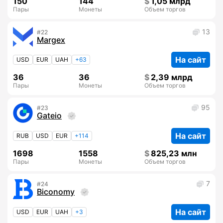
150
144
1,05 млрд
Пары
Монеты
Объем торгов
13
22
Margex
На сайт
USD
EUR
UAH
+63
36
36
2,39 млрд
Пары
Монеты
Объем торгов
95
23
Gateio
На сайт
RUB
USD
EUR
+114
1698
1558
825,23 млн
Пары
Монеты
Объем торгов
7
24
Biconomy
На сайт
USD
EUR
UAH
+3