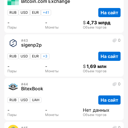
Bitcoin.com Exchange
На сайт
RUB
USD
EUR
+41
-
-
4,73 млрд
Пары
Монеты
Объем торгов
0
43
sigenp2p
На сайт
RUB
USD
EUR
+3
-
-
1,69 млн
Пары
Монеты
Объем торгов
0
44
BitexBook
На сайт
RUB
USD
UAH
-
-
Нет данных
Пары
Монеты
Объем торгов
0
45