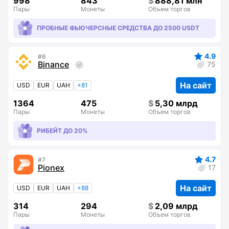
998
843
888,81 млн
Пары
Монеты
Объем торгов
ПРОБНЫЕ ФЬЮЧЕРСНЫЕ СРЕДСТВА ДО 2500 USDT
4.9
6
Binance
75
На сайт
USD
EUR
UAH
+81
1364
475
5,30 млрд
Пары
Монеты
Объем торгов
РИБЕЙТ ДО 20%
4.7
7
Pionex
17
На сайт
USD
EUR
UAH
+88
314
294
2,09 млрд
Пары
Монеты
Объем торгов