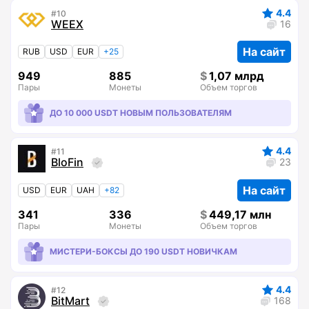
4.4
10
WEEX
16
На сайт
RUB
USD
EUR
+25
949
885
1,07 млрд
Пары
Монеты
Объем торгов
ДО 10 000 USDT НОВЫМ ПОЛЬЗОВАТЕЛЯМ
4.4
11
BloFin
23
На сайт
USD
EUR
UAH
+82
341
336
449,17 млн
Пары
Монеты
Объем торгов
МИСТЕРИ-БОКСЫ ДО 190 USDT НОВИЧКАМ
4.4
12
BitMart
168