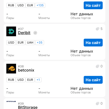
На сайт
RUB
USD
EUR
+135
-
-
Нет данных
Пары
Монеты
Объем торгов
5
37
Deribit
На сайт
USD
EUR
UAH
+35
-
-
Нет данных
Пары
Монеты
Объем торгов
0
38
betconix
На сайт
RUB
USD
EUR
+1
-
-
Нет данных
Пары
Монеты
Объем торгов
0
39
BitStorage