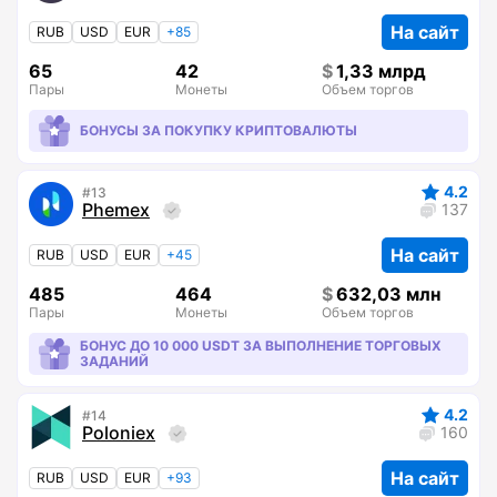
На сайт
RUB
USD
EUR
+85
65
42
1,33 млрд
Пары
Монеты
Объем торгов
БОНУСЫ ЗА ПОКУПКУ КРИПТОВАЛЮТЫ
4.2
13
Phemex
137
На сайт
RUB
USD
EUR
+45
485
464
632,03 млн
Пары
Монеты
Объем торгов
БОНУС ДО 10 000 USDT ЗА ВЫПОЛНЕНИЕ ТОРГОВЫХ
ЗАДАНИЙ
4.2
14
Poloniex
160
На сайт
RUB
USD
EUR
+93