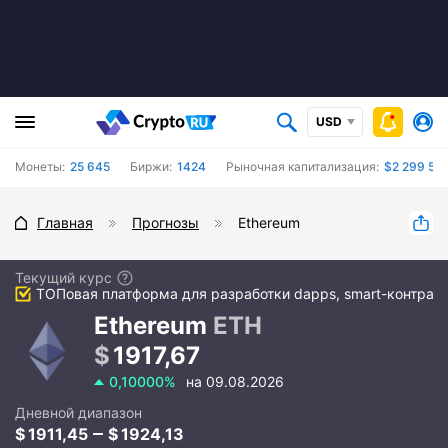
USD
Монеты:
25 645
Биржи:
1424
Рыночная капитализация:
$2 299 566
Главная
Прогнозы
Ethereum
Текущий курс
ТОПовая платформа для разработки dapps, smart-контрак
Ethereum
ETH
1917,67
0,10000%
на 09.08.2026
Дневной диапазон
1911,45
1924,13