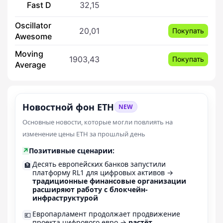
Fast D
32,15
Oscillator
20,01
Покупать
Awesome
Moving
1903,43
Покупать
Average
Новостной фон ETH
NEW
Основные новости, которые могли повлиять на
изменение цены ETH за прошлый день
↗
Позитивные сценарии:
Десять европейских банков запустили
🏦
платформу RL1 для цифровых активов →
традиционные финансовые организации
расширяют работу с блокчейн-
инфраструктурой
Европарламент продолжает продвижение
💶
проекта цифрового евро →
растёт