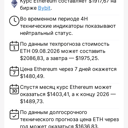
Курс Ethereum составляет $1917,67 на
бирже
Bybit
.
Во временном периоде 4H
технические индикаторы показывают
нейтральный статус.
По данным техпрогноза стоимость
ETH 09.08.2026 может составить
$2086,83, а завтра — $1975,25.
Цена Ethereum через 7 дней окажется
$1480,49.
Спустя месяц курс Ethereum может
оказаться $1403,41, а к концу 2026 —
$1489,73.
По данным долгосрочного
технического прогноза цена ETH через
год может оказаться $1636,83.