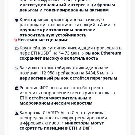
институциональный интерес к цифровым
деньгам и токенизированным активам
Крипторынок проигнорировал сильную
🛡️
распродажу технологических акций в Азии →
крупные криптоактивы показали
относительную устойчивость
↘
Негативные сценарии:
Крупнейшая суточная ликвидация произошла в
💥
паре ETH/USDT на $4,73 млн →
рынок Ethereum
сохраняет высокую волатильность
За сутки на криптобиржах ликвидировали
📉
позиции 112 958 трейдеров на $434,6 млн →
деривативный рынок остаётся перегретым
Решение ФРС по ставке способно резко
🏛️
изменить направление всего крипторынка →
ETH остаётся чувствительным к
макроэкономическим новостям
Заморозка CLARITY Act в Сенате усилила
⚠️
неопределённость вокруг регулирования
цифровых активов →
инвесторы могут
сократить позиции в ETH и DeFi