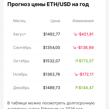
Прогноз цены ETH/USD на год
Месяц
Цена
Изменения
И
Август
$1492,77
-$421,81
Сентябрь
$1354,00
-$138,69
Октябрь
$1532,07
$173,57
Ноябрь
$1363,76
-$172,11
Декабрь
$1489,73
$144,47
В таблице можно посмотреть долгосрочную
аналитику курса Ethereum на 2026 год.