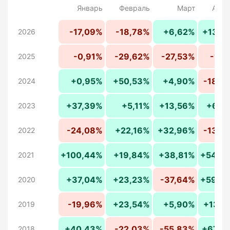
Январь
Февраль
Март
Апре
-17,09%
-18,78%
+6,62%
+13,2
2026
-0,91%
-29,62%
-27,53%
-1,5
2025
+0,95%
+50,53%
+4,90%
-18,5
2024
+37,39%
+5,11%
+13,56%
+6,7
2023
-24,08%
+22,16%
+32,96%
-13,9
2022
+100,44%
+19,84%
+38,81%
+54,3
2021
+37,04%
+23,23%
-37,64%
+59,9
2020
-19,96%
+23,54%
+5,90%
+13,5
2019
+40,43%
-22,03%
-55,83%
+67,5
2018