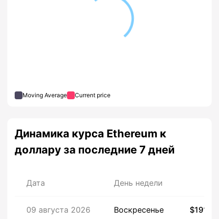
Moving Average
Current price
Динамика курса Ethereum к
доллару за последние 7 дней
Дата
День недели
Це
09 августа 2026
Воскресенье
$1919,