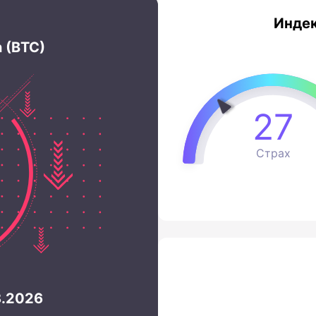
Индек
n (BTC)
27
Страх
8.2026