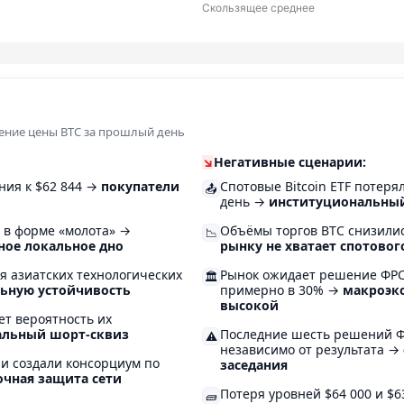
Скользящее среднее
нение цены BTC за прошлый день
↘
Негативные сценарии:
ния к $62 844 →
покупатели
Спотовые Bitcoin ETF потеря
📤
день →
институциональный
 в форме «молота» →
Объёмы торгов BTC снизилис
📉
ное локальное дно
рынку не хватает спотовог
я азиатских технологических
Рынок ожидает решение ФРС
🏛️
льную устойчивость
примерно в 30% →
макроэко
высокой
т вероятность их
альный шорт-сквиз
Последние шесть решений Ф
⚠️
независимо от результата →
нии создали консорциум по
заседания
очная защита сети
Потеря уровней $64 000 и $6
🧱