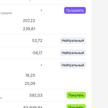
Продавать
 средних
207,22
239,81
53,72
Нейтральный
-56,17
Нейтральный
Нейтральный
18,25
25,09
592,03
Покупать
са
63 949,94
Покупать