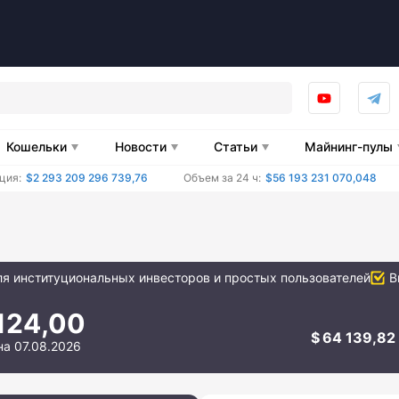
Кошельки
Новости
Статьи
Майнинг-пулы
ция:
$2 293 209 296 739,76
Объем за 24 ч:
$56 193 231 070,048
я институциональных инвесторов и простых пользователей
В
124,00
64 139,82
на 07.08.2026