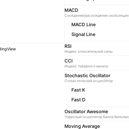
MACD
Схождение/расхождение скользящих
MACD Line
Signal Line
RSI
dingView
Индекс относительной силы
CCI
Индекс товарного канала
Stochastic Oscillator
Стохастический осциллятор
Fast K
Fast D
Oscillator Awesome
Чудесный осциллятор Билла Вильям
Moving Average