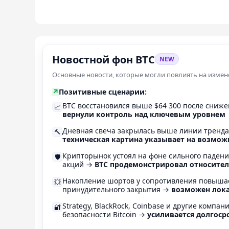
Новостной фон BTC
NEW
Основные новости, которые могли повлиять на изме
↗
Позитивные сценарии:
BTC восстановился выше $64 300 после сниже
📈
вернули контроль над ключевым уровнем
Дневная свеча закрылась выше линии тренда
🔨
техническая картина указывает на возмож
Крипторынок устоял на фоне сильного падени
🛡️
акций →
BTC продемонстрировал относите
Накопление шортов у сопротивления повышае
💥
принудительного закрытия →
возможен лок
Strategy, BlackRock, Coinbase и другие компа
🔐
безопасности Bitcoin →
усиливается долгоср