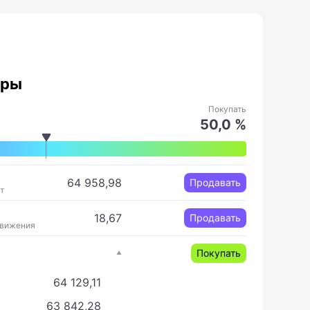
оры
Покупать
50,0 %
64 958,98
Продавать
т
18,67
Продавать
движения
Покупать
64 129,11
63 842,28