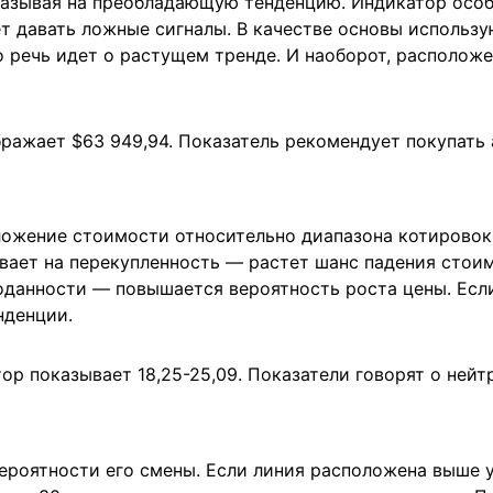
указывая на преобладающую тенденцию. Индикатор осо
ет давать ложные сигналы. В качестве основы использу
то речь идет о растущем тренде. И наоборот, располо
бражает $63 949,94. Показатель рекомендует покупать 
ожение стоимости относительно диапазона котировок 
вает на перекупленность — растет шанс падения стоим
роданности — повышается вероятность роста цены. Есл
нденции.
ор показывает 18,25-25,09. Показатели говорят о ней
вероятности его смены. Если линия расположена выше у