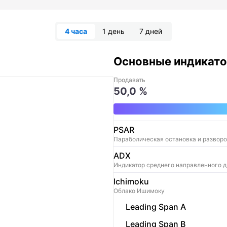
4 часа
1 день
7 дней
Основные индикат
Продавать
50,0 %
PSAR
Параболическая остановка и разворо
ADX
Индикатор среднего направленного 
Ichimoku
Облако Ишимоку
Leading Span A
Leading Span B