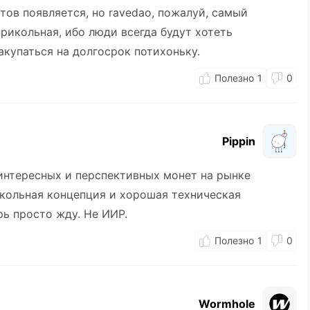
тов появляется, но ravedao, пожалуй, самый
рикольная, ибо люди всегда будут хотеть
акупаться на долгосрок потихоньку.
1
0
Pippin
 интересных и перспективных монет на рынке
икольная концепция и хорошая техническая
рь просто жду. Не ИИР.
1
0
Wormhole