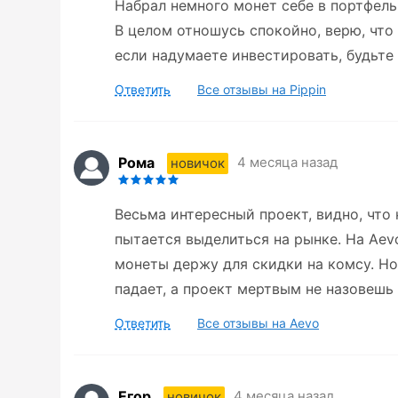
Набрал немного монет себе в портфель 
В целом отношусь спокойно, верю, что
если надумаете инвестировать, будьте
Ответить
Все отзывы на Pippin
Рома
4 месяца назад
новичок
Весьма интересный проект, видно, что
пытается выделиться на рынке. На Aev
монеты держу для скидки на комсу. Но
падает, а проект мертвым не назовешь
Ответить
Все отзывы на Aevo
Егор
4 месяца назад
новичок