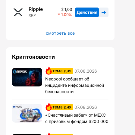
Ripple
1,03
Действия
1,00
XRP
смотреть все
Криптоновости
тема дня
07.08.2026
Neopool сообщает об
инциденте информационной
безопасности
тема дня
07.08.2026
«Счастливый забег» от MEXC
с призовым фондом $200 000