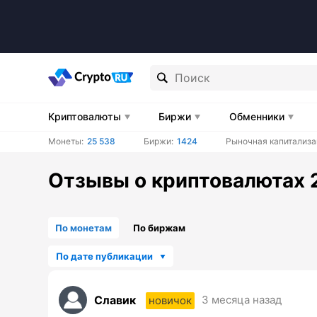
Криптовалюты
Биржи
Обменники
Монеты:
25 538
Биржи:
1424
Рыночная капитализа
Отзывы о криптовалютах 
По монетам
По биржам
По дате публикации
Славик
3 месяца назад
новичок