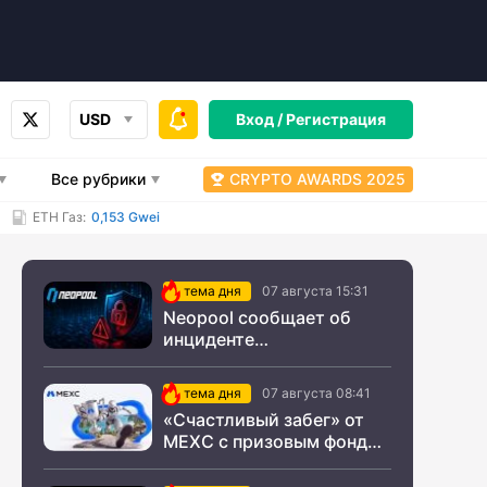
USD
Вход /
Регистрация
Все рубрики
CRYPTO AWARDS 2025
ETH Газ:
0,153 Gwei
тема дня
07 августа 15:31
Neopool сообщает об
инциденте
информационной
безопасности
тема дня
07 августа 08:41
«Счастливый забег» от
MEXC с призовым фондом
$200 000