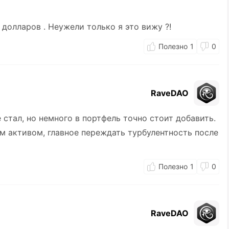
 долларов . Неужели только я это вижу ?!
1
0
RaveDAO
е стал, но немного в портфель точно стоит добавить.
м активом, главное переждать турбулентность после
1
0
RaveDAO