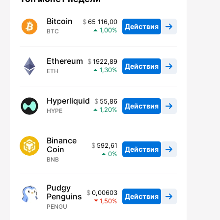
Bitcoin
65 116,00
Действия
1,00
BTC
Ethereum
1922,89
Действия
1,30
ETH
Hyperliquid
55,86
Действия
1,20
HYPE
Binance
592,61
Coin
Действия
0
BNB
Pudgy
0,00603
Penguins
Действия
1,50
PENGU