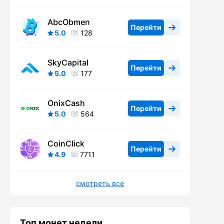
AbcObmen
Перейти
5.0
128
SkyCapital
Перейти
5.0
177
OnixCash
Перейти
5.0
564
CoinClick
Перейти
4.9
7711
смотреть все
Топ монет недели