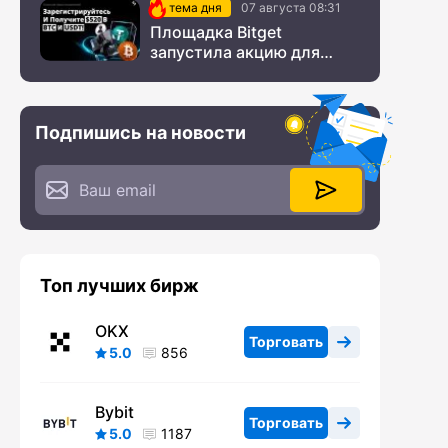
тема дня
07 августа 08:31
Площадка Bitget
запустила акцию для
новых пользователей из
СНГ
Подпишись на новости
Топ лучших бирж
OKX
Торговать
5.0
856
Bybit
Торговать
5.0
1187