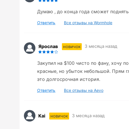
Думаю , до конца года сможет поднятьс
Ответить
Все отзывы на Wormhole
Ярослав
3 месяца назад
новичок
Закупил на $100 чисто по фану, хочу по
красные, но убыток небольшой. Прям гл
это долгосрочная история.
Ответить
Все отзывы на Aevo
Kai
3 месяца назад
новичок