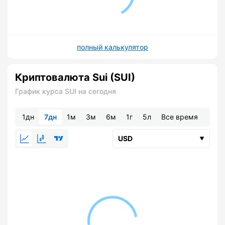
полный калькулятор
Криптовалюта Sui (SUI)
График курса SUI на сегодня
1дн
7дн
1м
3м
6м
1г
5л
Все время