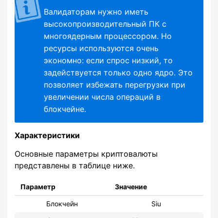
Валидаторам нужно иметь
высокопроизводительный ПК с
многоядерным процессором. Но
ресурсы используются очень
экономно: если спрос низкий, то
задействуется только одно ядро. Это
позволяет избежать перегрузки при
увеличении числа операций в
блокчейне.
Характеристики
Основные параметры криптовалюты
представлены в таблице ниже.
Параметр
Значение
Блокчейн
Siu