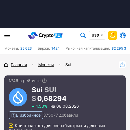
USD
Монеты:
25 623
Биржи:
1424
Рыночная капитализация:
$2 295 352
Главная
Монеты
Sui
№46 в рейтинге
Sui
SUI
0,68294
1,50%
на 08.08.2026
В избранное
375077 добавили
Криптовалюта для сверхбыстрых и дешевых