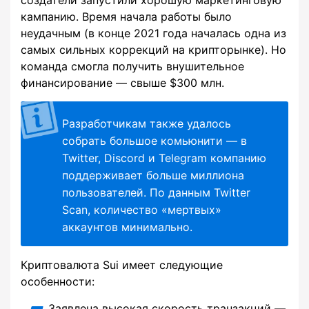
кампанию. Время начала работы было
неудачным (в конце 2021 года началась одна из
самых сильных коррекций на крипторынке). Но
команда смогла получить внушительное
финансирование — свыше $300 млн.
Разработчикам также удалось
собрать большое комьюнити — в
Twitter, Discord и Telegram компанию
поддерживает больше миллиона
пользователей. По данным Twitter
Scan, количество «мертвых»
аккаунтов минимально.
Криптовалюта Sui имеет следующие
особенности:
Заявлена высокая скорость транзакций —