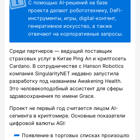
С помощью AI-решений на базе
проекта делают робототехнику, DeFi-
инструменты, игры, digital-контент,
генеративное искусство, а также
отвечают на корпоративные запросы.
Среди партнеров — ведущий поставщик
страховых услуг в Китае Ping An и криптосеть
Cardano. В сотрудничестве с Hanson Robotics
компания SingularityNET недавно запустила
разработку под названием Awakening Health.
Это человекоподобный ассистент для сферы
здравоохранения по имени Grace.
Проект не первый год считается лицом AI-
сегмента в криптомире. Основные показатели
цифровой валюты AGI:
Появление в торговых списках произошло