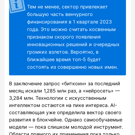
Тем не менее, сектор привлекает
большую часть венчурного
финансирования в 1 квартале 2023
года. Это можно считать косвенным
признаком скорого появления
инновационных решений и очередных
громких взлетов. Вероятно, в
ближайшее время топ-5 будет
состоять из совершенно новых имен.
В заключение запрос «биткоин» за последний
месяц искали 1,285 млн раз, а «нейросеть» —
3,284 млн. Технологии с искусственным
интеллектом остаются на пике интереса. AI-
составляющая уже определила вектор своего
развития в блокчейне. Однако самообучаемые
модели — пока слишком молодой инструмент.
Области прямого их применения пока только