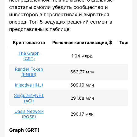
стартапы смогли убедить сообщество и
инвесторов в перспективах и вырваться
вперед. Топ-5 ведущих решений сегмента
представлены в таблице.
Криптовалюта
Рыночная капитализация, $
Торговы
The Graph
1,04 млрд
(GRT)
Render Token
653,27 млн
(RNDR)
Injective (INJ)
509,19 млн
SingularityNET
291,68 млн
(AGI)
Oasis Network
290,17 млн
(ROSE)
Graph (GRT)