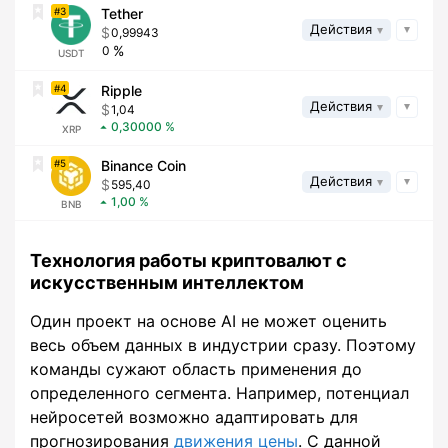
3
Tether
Действия
0,99943
0
USDT
4
Ripple
Действия
1,04
0,30000
XRP
5
Binance Coin
Действия
595,40
1,00
BNB
Технология работы криптовалют с
искусственным интеллектом
Один проект на основе AI не может оценить
весь объем данных в индустрии сразу. Поэтому
команды сужают область применения до
определенного сегмента. Например, потенциал
нейросетей возможно адаптировать для
прогнозирования
движения цены
. С данной