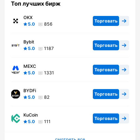
Топ лучших бирж
OKX
Торговать
5.0
856
Bybit
Торговать
5.0
1187
MEXC
Торговать
5.0
1331
BYDFi
Торговать
5.0
82
KuCoin
Торговать
5.0
111
смотреть все