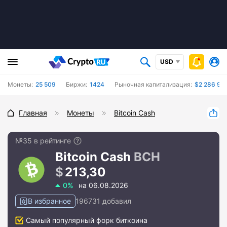
USD
Монеты:
25 509
Биржи:
1424
Рыночная капитализация:
$2 286 98
Главная
Монеты
Bitcoin Cash
№35 в рейтинге
Bitcoin Cash
BCH
213,30
0%
на 06.08.2026
В избранное
196731 добавил
Самый популярный форк биткоина