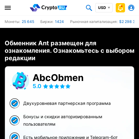
USD
Монеты:
25 645
Биржи:
1424
Рыночная капитализация:
$2 298 39
Обменник Ant размещен для
ознакомления. Ознакомьтесь с выбором
редакции
AbcObmen
5.0
Двухуровневая партнерская программа
Бонусы и скидки авторизированным
пользователям
Есть мобильное приложение и Telegram-бот