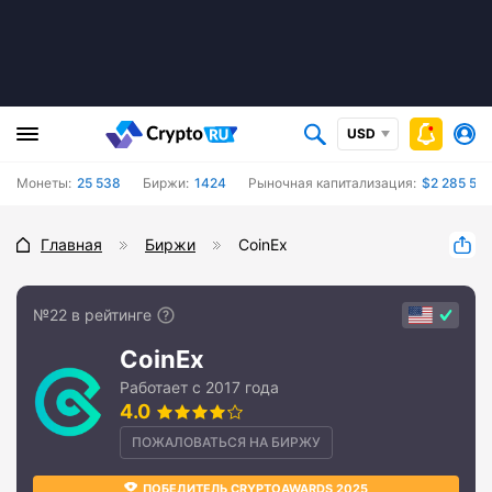
USD
Монеты:
25 538
Биржи:
1424
Рыночная капитализация:
$2 285 56
Главная
Биржи
CoinEx
№22 в рейтинге
CoinEx
Работает с 2017 года
4.0
ПОЖАЛОВАТЬСЯ НА БИРЖУ
ПОБЕДИТЕЛЬ CRYPTOAWARDS 2025