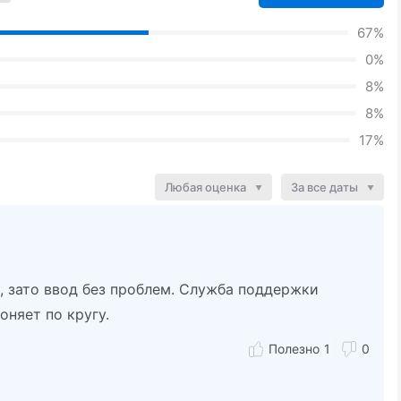
67%
0%
8%
8%
17%
Любая оценка
За все даты
и, зато ввод без проблем. Служба поддержки
оняет по кругу.
1
0