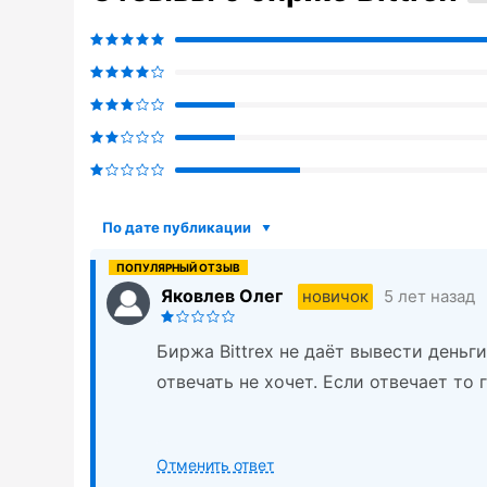
По дате публикации
Яковлев Олег
5 лет назад
новичок
Биржа Bittrex не даёт вывести деньг
отвечать не хочет. Если отвечает то г
Отменить ответ