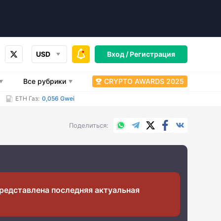
USD
Вход /
Регистрация
Все рубрики
CRYPTO AWARDS 2025
ETH Газ:
0,056 Gwei
WhatsApp
Telegram
X.com
Facebook
Вконтакт
Поделиться
редставлена последняя актуальная