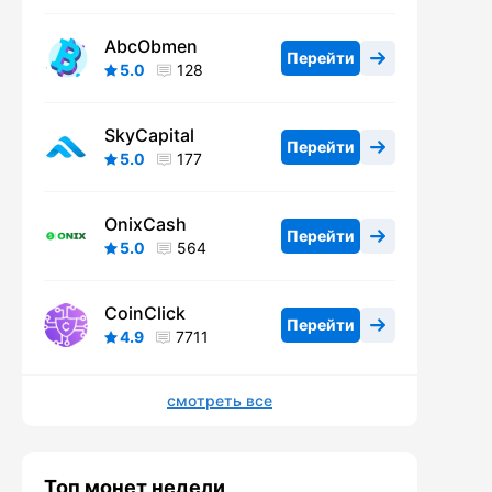
AbcObmen
Перейти
5.0
128
SkyCapital
Перейти
5.0
177
OnixCash
Перейти
5.0
564
CoinClick
Перейти
4.9
7711
смотреть все
Топ монет недели