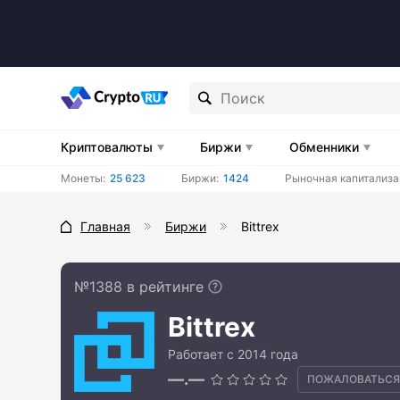
Криптовалюты
Биржи
Обменники
Монеты:
25 623
Биржи:
1424
Рыночная капитализа
Главная
Биржи
Bittrex
№1388 в рейтинге
Bittrex
Работает с 2014 года
—.—
ПОЖАЛОВАТЬСЯ