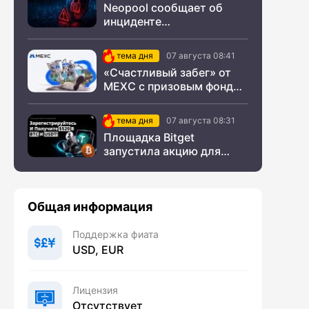
Neopool сообщает об
инциденте
информационной
безопасности
тема дня
07 августа 08:41
«Счастливый забег» от
MEXC с призовым фондом
$200 000
тема дня
07 августа 08:31
Площадка Bitget
запустила акцию для
новых пользователей из
СНГ
Общая информация
Поддержка фиата
USD, EUR
Лицензия
Отсутствует