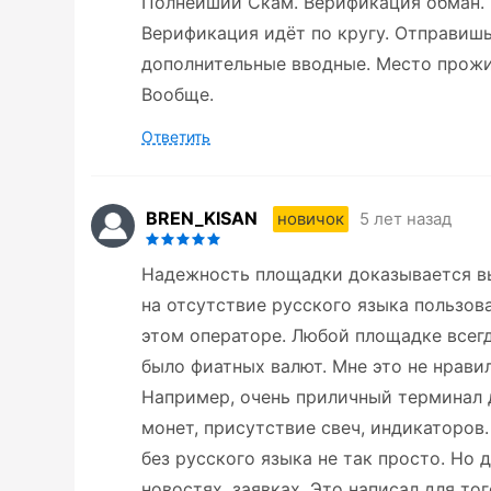
Полнейший Скам. Верификация обман. Н
Верификация идёт по кругу. Отправиш
дополнительные вводные. Место прожив
Вообще.
Ответить
BREN_KISAN
5 лет назад
новичок
Надежность площадки доказывается в
на отсутствие русского языка пользов
этом операторе. Любой площадке всегда
было фиатных валют. Мне это не нравил
Например, очень приличный терминал 
монет, присутствие свеч, индикаторов
без русского языка не так просто. Но
новостях, заявках. Это написал для то