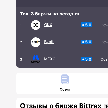
Топ-3 биржи на сегодня
OKX
5.0
1
Объ
Bybit
5.0
2
Объ
MEXC
5.0
3
Объ
Обзор
Отзывы о бирже Bittrex