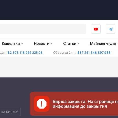
Кошельки
Новости
Статьи
Майнинг-пулы
ция:
$2 303 118 254 225,08
Объем за 24 ч:
$37 241 348 897,988
Биржа закрыта. На странице п
информация до закрытия
 НА БИРЖУ