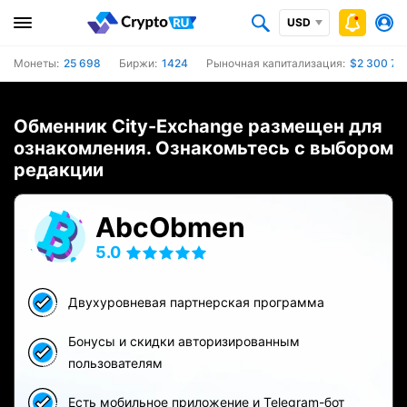
USD
Монеты:
25 698
Биржи:
1424
Рыночная капитализация:
$2 300 73
Обменник City-Exchange размещен для
ознакомления. Ознакомьтесь с выбором
редакции
AbcObmen
5.0
Двухуровневая партнерская программа
Бонусы и скидки авторизированным
пользователям
Есть мобильное приложение и Telegram-бот